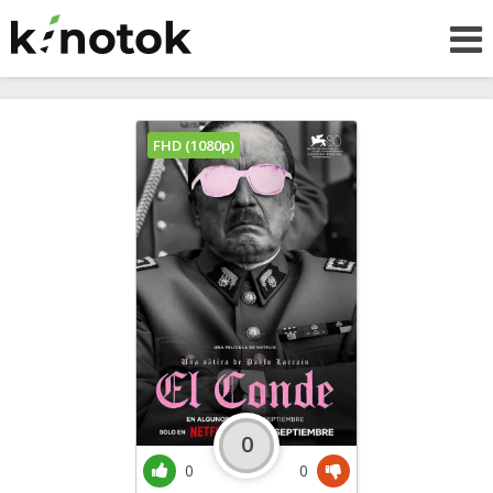
FHD (1080p)
0
0
0