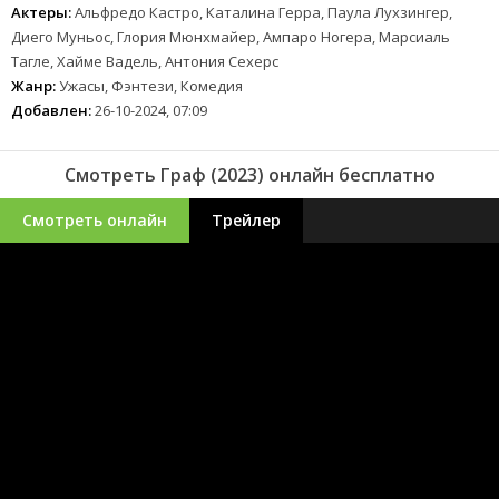
Актеры:
Альфредо Кастро, Каталина Герра, Паула Лухзингер,
Диего Муньос, Глория Мюнхмайер, Ампаро Ногера, Марсиаль
Тагле, Хайме Вадель, Антония Сехерс
Жанр:
Ужасы, Фэнтези, Комедия
Добавлен:
26-10-2024, 07:09
Смотреть Граф (2023) онлайн бесплатно
Смотреть онлайн
Трейлер