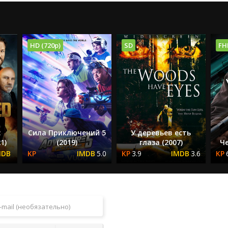
HD (720p)
SD
FH
:
Сила Приключений 5
У деревьев есть
1)
(2019)
глаза (2007)
Че
5.0
3.9
3.6