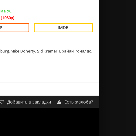
ма УС
(1080p)
sburg, Mike Doherty, Sid Kramer, Брайан Роналдс,
Добавить в закладки
Есть жалоба?