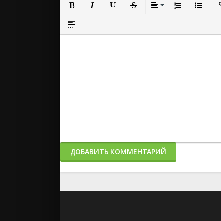
Полужирный
Курсив
Подчеркнутый
Зачеркнутый
Выравнивание
Нумерованный
Маркиро
Вс
Вставка спойлера
ДОБАВИТЬ КОММЕНТАРИЙ