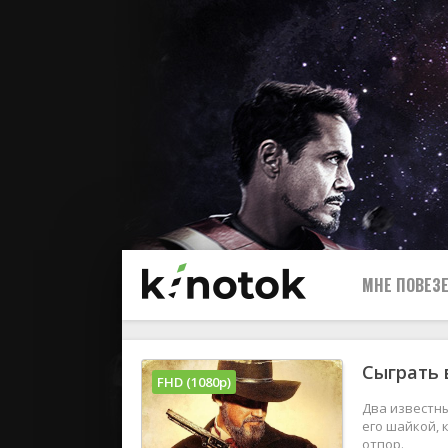
МНЕ ПОВЕЗЕ
Сыграть 
FHD (1080p)
Два известны
его шайкой, 
отпор.