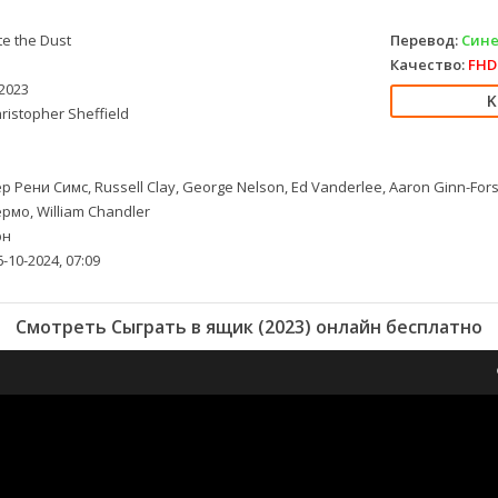
te the Dust
Перевод:
Сине
Качество:
FHD 
2023
ristopher Sheffield
р Рени Симс, Russell Clay, George Nelson, Ed Vanderlee, Aaron Ginn-For
мо, William Chandler
рн
-10-2024, 07:09
Смотреть Сыграть в ящик (2023) онлайн бесплатно