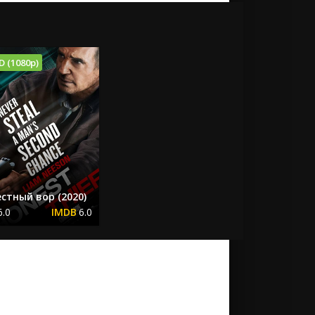
D (1080p)
стный вор (2020)
6.0
6.0