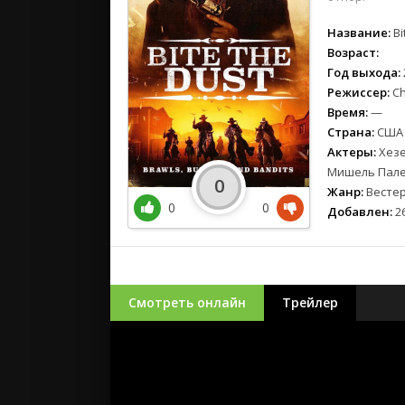
Название:
Bi
Возраст:
Год выхода:
Режиссер:
Ch
Время:
—
Страна:
США
Актеры:
Хезе
Мишель Палер
0
Жанр:
Весте
0
0
Добавлен:
26
Смотреть онлайн
Трейлер