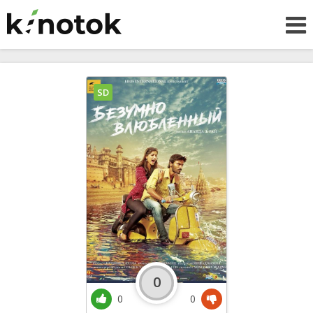
SD
0
0
0