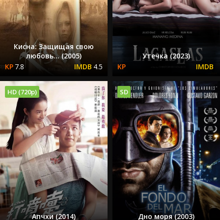
Кисна: Защищая свою
любовь... (2005)
Утечка (2023)
7.8
4.5
HD (720p)
SD
Апчхи (2014)
Дно моря (2003)