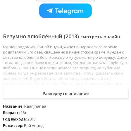
Безумно влюблённый (2013)
смотреть онлайн
Кундан родом из Южной Индии, живёт в Варанаси со своими
родителями. Его отец священник в индуистском храме. Кундан с
детства влюблен в Зою, красивую мусульманскую девушку. Даже
тогда, когда они были школьниками, Кундан испытывал глубокую
любовь к Зое. Она не воспринимала его всерьез, но публично
обняла, когда он разрезал своё запястье, чтобы доказать свою
любовь к ней. В доме Зои начинается ад кромешный и её
отправляют в Алигарх, где она будет учиться до поступления в
престижный Университет имени Джавахарлала Неру в Дели.
Развернуть описание
Название:
Raanjhanaa
Возраст:
16+
Год выхода:
2013
Режиссер:
Рай Ананд