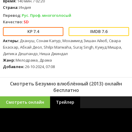
Время:
140 мин. / 02:20
Страна:
Индия
Перевод:
Рус. Проф. многоголосый
Качество:
SD
7.4
7.6
Актеры:
Дхануш, Сонам Капур, Мохаммед Зишан Айюб, Свара
Бхаскар, Абхай Деол, Shilpi Marwaha, Suraj Singh, Кумуд Мишра,
Дипика Дешпандэ, Ниша Джиндал
Жанр:
Мелодрама, Драма
Добавлен:
26-10-2024, 07:08
Смотреть Безумно влюблённый (2013) онлайн
бесплатно
Смотреть онлайн
Трейлер