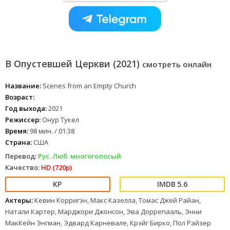
В Опустевшей Церкви (2021)
смотреть онлайн
Название:
Scenes from an Empty Church
Возраст:
Год выхода:
2021
Режиссер:
Онур Тукел
Время:
98 мин. / 01:38
Страна:
США
Перевод:
Рус. Люб. многоголосый
Качество:
HD (720p)
5.6
Актеры:
Кевин Корригэн, Макс Казелла, Томас Джей Райан,
Натали Картер, Марджори Джонсон, Эва Доррепааль, Энни
МакКейн Энгман, Эдвард Карневале, Крэйг Бирко, Пол Райзер