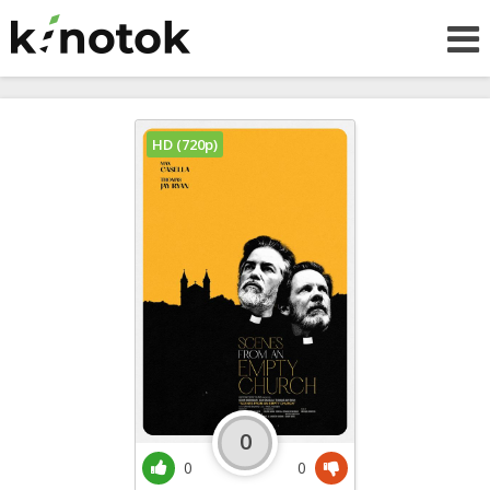
HD (720p)
0
0
0