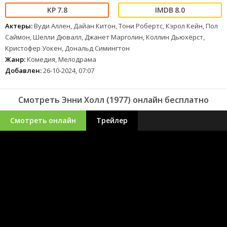
7.8
8.0
Актеры:
Вуди Аллен, Дайан Китон, Тони Робертс, Кэрол Кейн, Пол
Саймон, Шелли Дювалл, Джанет Марголин, Коллин Дьюхёрст,
Кристофер Уокен, Дональд Симингтон
Жанр:
Комедия, Мелодрама
Добавлен:
26-10-2024, 07:07
Смотреть Энни Холл (1977) онлайн бесплатно
Смотреть онлайн
Трейлер