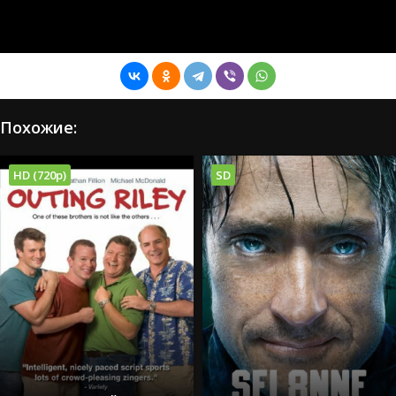
Похожие:
HD (720p)
SD