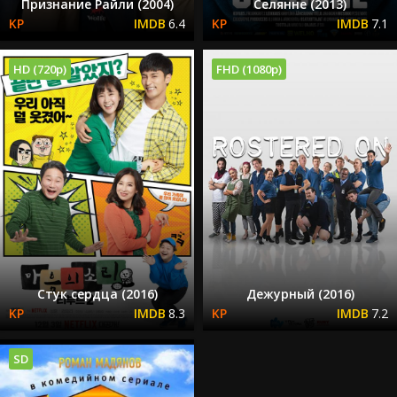
Признание Райли (2004)
Селянне (2013)
6.4
7.1
HD (720p)
FHD (1080p)
Стук сердца (2016)
Дежурный (2016)
8.3
7.2
SD