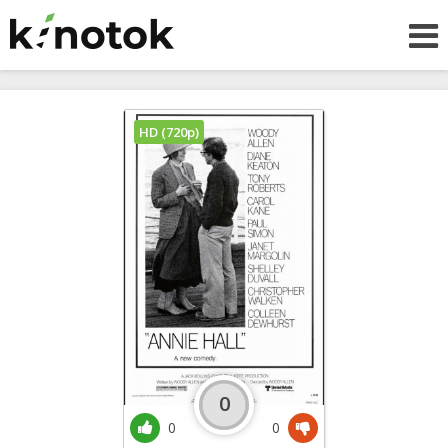
HD (720p)
0
0
0