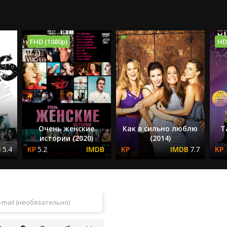
FHD (1080p)
HD
Очень женские
Как я сильно люблю
Т
истории (2020)
(2014)
5.4
5.2
7.7