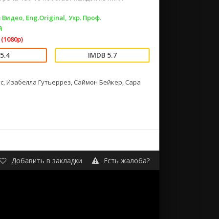
 Видео, Eng.Original, Укр. Проф.
й
(1080p)
5.4
5.7
с, Изабелла Гутьеррез, Саймон Бейкер, Сара
Добавить в закладки
Есть жалоба?