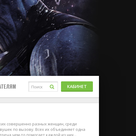
АТЕЛЯМ
КАБИНЕТ
ьких совершенно разных женщин, среди
евушек по вызову. Всех их объединяет одна
реча чем-то помогает каждой из них...