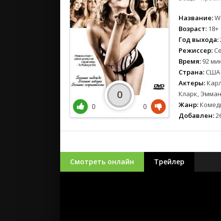
Название:
Wo
Возраст:
18+
Год выхода:
Режиссер:
Се
Время:
92 мин
Страна:
США
Актеры:
Карл
0
Кларк, Эмман
Жанр:
Комеди
0
0
Добавлен:
26
Смотреть онлайн
Трейлер