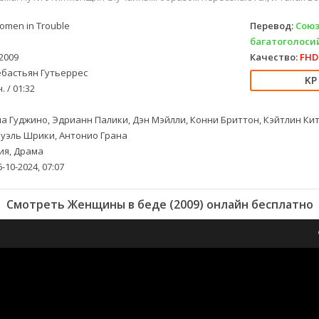
men in Trouble
Перевод:
Союз
багатоголоси
2009
Качество:
FHD 
бастьян Гутьеррес
. / 01:32
а Гуджино, Эдрианн Палики, Дэн Мэйлли, Конни Бриттон, Кэйтлин Кит
уэль Шрики, Антонио Грана
я, Драма
-10-2024, 07:07
Смотреть Женщины в беде (2009) онлайн бесплатно