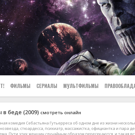
Т!
ФИЛЬМЫ
СЕРИАЛЫ
МУЛЬТФИЛЬМЫ
ПРАВООБЛАД
в беде (2009)
смотреть онлайн
ная комедия Себастьяна Гутьерреса об одном дне из жизни нескол
нозвезда, стюардесса, психиатр, массажистка, официантка и пара д
ема. Пути этих женщин случайным образом пересекаются, и такая вст