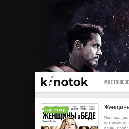
МНЕ ПОВЕЗЕ
Женщины 
FHD (1080p)
Провокацион
которых: пор
вещь - пробл