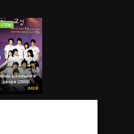
 (720p)
айны школьного
двора (2006)