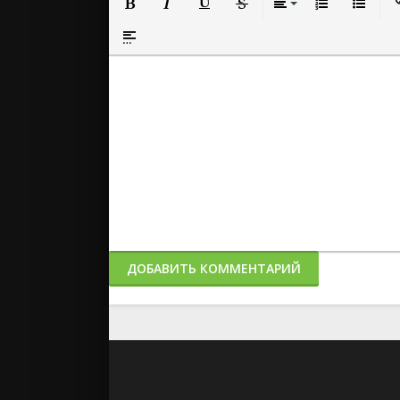
Полужирный
Курсив
Подчеркнутый
Зачеркнутый
Выравнивание
Нумерованный
Маркиро
Вс
Вставка спойлера
ДОБАВИТЬ КОММЕНТАРИЙ