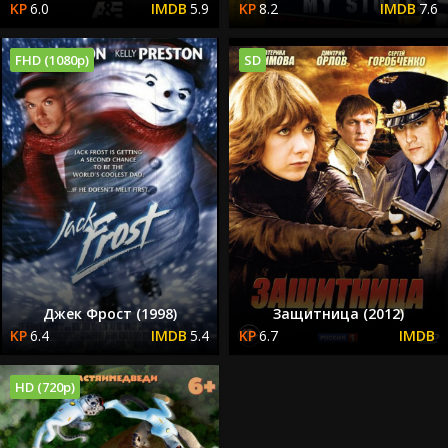
6.0
5.9
8.2
7.6
FHD (1080p)
SD
Джек Фрост (1998)
Защитница (2012)
6.4
5.4
6.7
HD (720p)