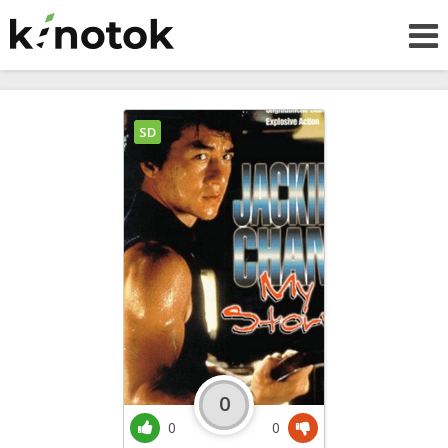
SD
0
0
0