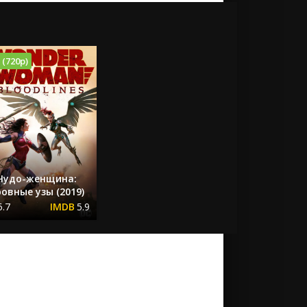
 (720p)
Чудо-женщина:
овные узы (2019)
5.7
5.9