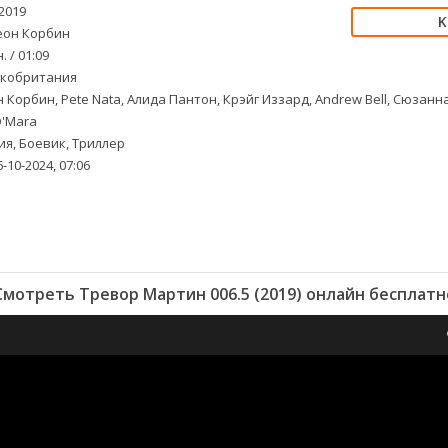
2019
он Корбин
. / 01:09
кобритания
 Корбин, Pete Nata, Алида Пантон, Крэйг Иззард, Andrew Bell, Сюзанна 
O'Mara
я, Боевик, Триллер
-10-2024, 07:06
Смотреть Тревор Мартин 006.5 (2019) онлайн бесплатн