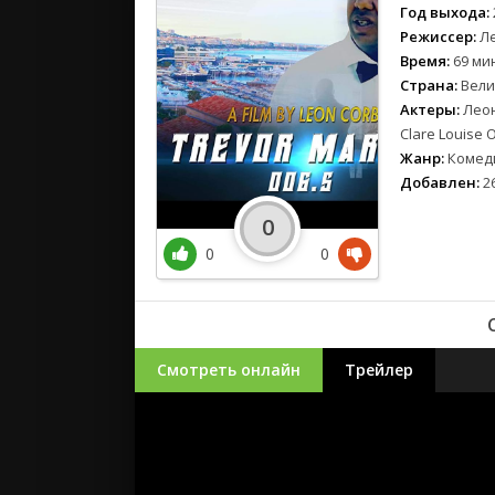
Год выхода:
Режиссер:
Ле
Время:
69 мин
Страна:
Вели
Актеры:
Леон
Clare Louise 
Жанр:
Комеди
Добавлен:
26
0
0
0
Смотреть онлайн
Трейлер