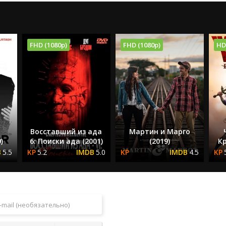
FHD (1080p)
FHD (1080p)
HD
Восставший из ада
Мартин и Марго
)
6: Поиски ада (2001)
(2019)
Кр
5.5
5.2
5.0
4.5