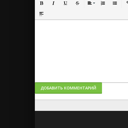
Полужирный
Курсив
Подчеркнутый
Зачеркнутый
Выравнивание
Нумерованный
Маркиро
Вс
Вставка спойлера
ДОБАВИТЬ КОММЕНТАРИЙ