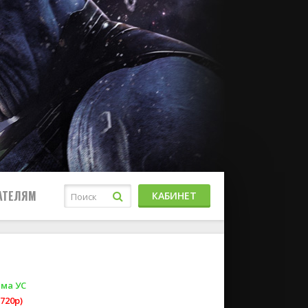
АТЕЛЯМ
КАБИНЕТ
ма УС
720p)