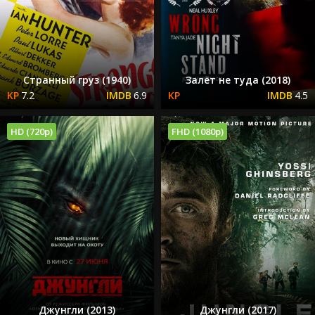
Странный груз (1940)
Залёт не туда (2018)
7.2
6.9
4.5
HD (720p)
FHD (1080p)
Джунгли (2013)
Джунгли (2017)