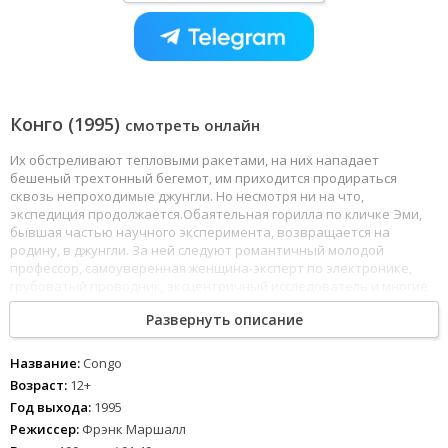
Конго (1995)
смотреть онлайн
Их обстреливают тепловыми ракетами, на них нападает
бешеный трехтонный бегемот, им приходится продираться
сквозь непроходимые джунгли. Но несмотря ни на что,
экспедиция продолжается.Обаятельная горилла по кличке Эми,
бывшая частью научного эксперимента, возвращается на
родину, в джунгли. За ней следуют романтичный молодой
профессор, самоуверенная женщина-эксперт по электронике,
грубоватый проводник, эксцентричный исследователь и многие
другие.Они не знают, что она приведет их не просто в свой
Развернуть описание
родной дом, а в загадочный край, где должен находиться
Потерянный Город Зинж, богатый своими алмазными
месторождениями. Но... все неизвестное таит в себе
Название:
Congo
смертельную опасность.
Возраст:
12+
Год выхода:
1995
Режиссер:
Фрэнк Маршалл