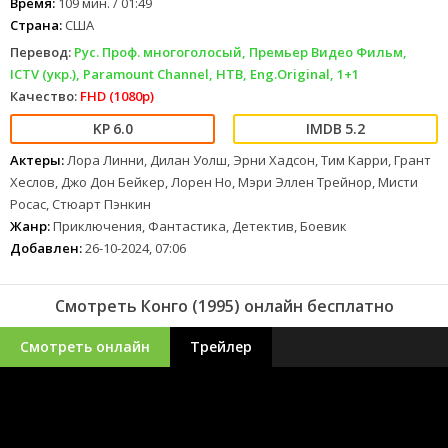
Время:
109 мин. / 01:49
Страна:
США
Перевод:
Рус. Проф. многоголосый, Премьер Видео Фильм,
ICTV (укр.), Paramount Channel, НТВ, Eng.Original, 1+1
Качество:
FHD (1080p)
6.0
5.2
Актеры:
Лора Линни, Дилан Уолш, Эрни Хадсон, Тим Карри, Грант
Хеслов, Джо Дон Бейкер, Лорен Но, Мэри Эллен Трейнор, Мисти
Росас, Стюарт Пэнкин
Жанр:
Приключения, Фантастика, Детектив, Боевик
Добавлен:
26-10-2024, 07:06
Смотреть Конго (1995) онлайн бесплатно
Смотреть онлайн
Трейлер