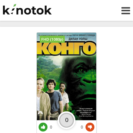
FHD (1080p)
0
0
0