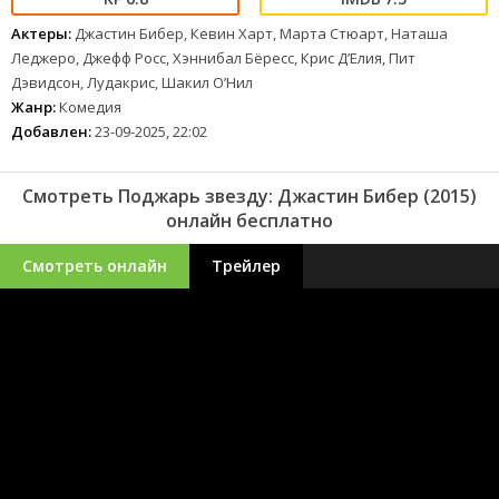
Актеры:
Джастин Бибер, Кевин Харт, Марта Стюарт, Наташа
Леджеро, Джефф Росс, Хэннибал Бёресс, Крис Д’Елия, Пит
Дэвидсон, Лудакрис, Шакил О’Нил
Жанр:
Комедия
Добавлен:
23-09-2025, 22:02
Смотреть Поджарь звезду: Джастин Бибер (2015)
онлайн бесплатно
Смотреть онлайн
Трейлер