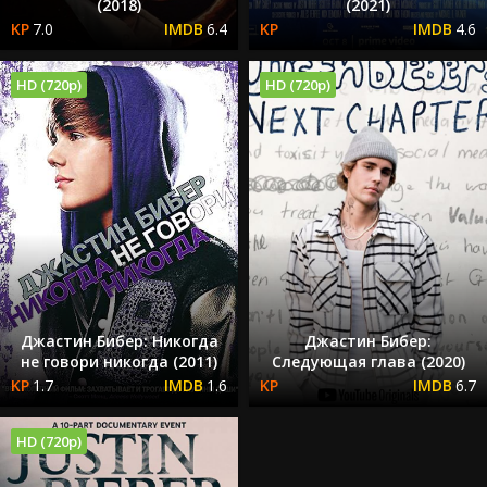
(2018)
(2021)
7.0
6.4
4.6
HD (720p)
HD (720p)
Джастин Бибер: Никогда
Джастин Бибер:
не говори никогда (2011)
Следующая глава (2020)
1.7
1.6
6.7
HD (720p)