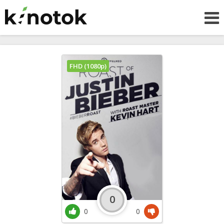
FHD (1080p)
0
0
0