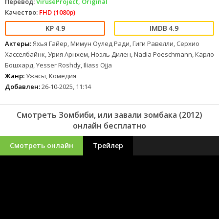
Перевод:
ViruseProject, Original
Качество:
FHD (1080p)
4.9
4.9
Актеры:
Яхья Гайер, Мимун Оулед Ради, Гиги Равелли, Серхио
Хасселбайнк, Урия Арнхем, Ноэль Дилен, Nadia Poeschmann, Карло
Бошхард, Yesser Roshdy, Iliass Ojja
Жанр:
Ужасы, Комедия
Добавлен:
26-10-2025, 11:14
Смотреть Зомбиби, или завали зомбака (2012)
онлайн бесплатно
Смотреть онлайн
Трейлер