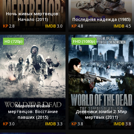
Ночь живых мертвецов:
Начало (2011)
Последняя надежда (1985)
2.8
3.0
4.8
4.5
HD (720p)
FHD (1080p)
Мировая война
мертвецов: Восстание
Дневники зомби 2: Мир
павших (2015)
мертвых (2011)
3.0
3.3
3.8
3.8