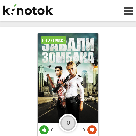
FHD (1080p)
0
0
0