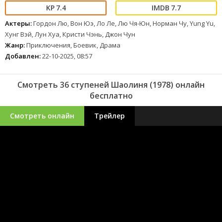
7.4
7.7
Актеры:
Гордон Лю, Вон Юэ, Ло Ле, Лю Чя-Юн, Норман Чу, Yung Yu,
Хунг Вэй, Лун Хуа, Кристи Чэнь, Джон Чун
Жанр:
Приключения, Боевик, Драма
Добавлен:
22-10-2025, 08:57
Смотреть 36 ступеней Шаолиня (1978) онлайн
бесплатно
Смотреть онлайн
Трейлер