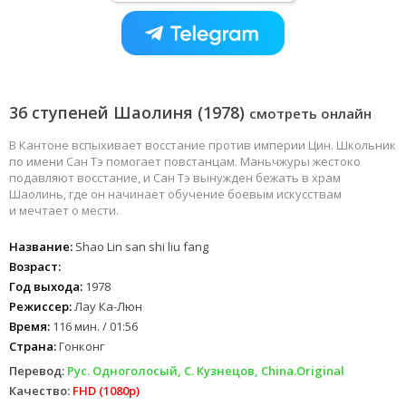
36 ступеней Шаолиня (1978)
смотреть онлайн
В Кантоне вспыхивает восстание против империи Цин. Школьник
по имени Сан Тэ помогает повстанцам. Маньчжуры жестоко
подавляют восстание, и Сан Тэ вынужден бежать в храм
Шаолинь, где он начинает обучение боевым искусствам
и мечтает о мести.
Название:
Shao Lin san shi liu fang
Возраст:
Год выхода:
1978
Режиссер:
Лау Ка-Люн
Время:
116 мин. / 01:56
Страна:
Гонконг
Перевод:
Рус. Одноголосый, С. Кузнецов, China.Original
Качество:
FHD (1080p)