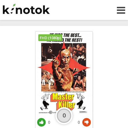
FHD (1080p)
0
0
0