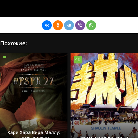
Похожие:
SD
Хари Хара Вира Маллу: