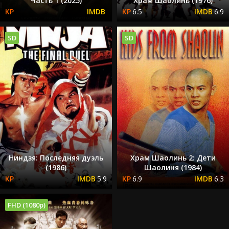
Часть 1 (2025)
Храм Шаолинь (1976)
6.5
6.9
SD
SD
Ниндзя: Последняя дуэль
Храм Шаолинь 2: Дети
(1986)
Шаолиня (1984)
5.9
6.9
6.3
FHD (1080p)