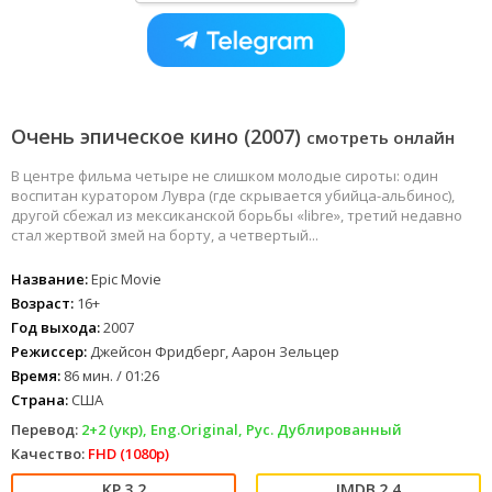
Очень эпическое кино (2007)
смотреть онлайн
В центре фильма четыре не слишком молодые сироты: один
воспитан куратором Лувра (где скрывается убийца-альбинос),
другой сбежал из мексиканской борьбы «libre», третий недавно
стал жертвой змей на борту, а четвертый...
Название:
Epic Movie
Возраст:
16+
Год выхода:
2007
Режиссер:
Джейсон Фридберг, Аарон Зельцер
Время:
86 мин. / 01:26
Страна:
США
Перевод:
2+2 (укр), Eng.Original, Рус. Дублированный
Качество:
FHD (1080p)
3.2
2.4