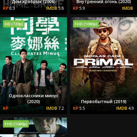
Дом храбрых (2006)
Внутренний огонь (2020)
6.3
5.6
5.9
HD (720p)
FHD (1080p)
Одноклассники минус
(2020)
Первобытный (2019)
7.2
5.5
4.9
FHD (1080p)