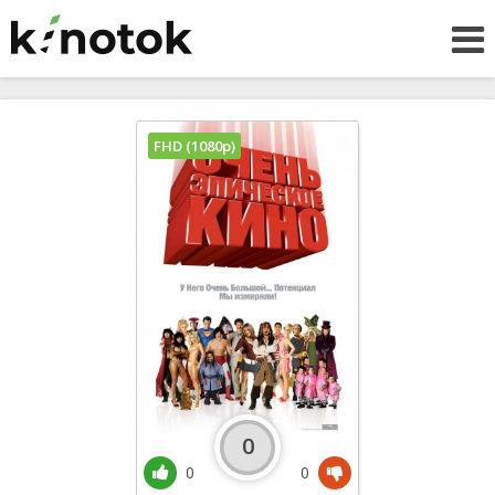
FHD (1080p)
0
0
0