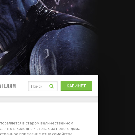
АТЕЛЯМ
КАБИНЕТ
 поселяется в старом величественном
я, что в холодных стенах их нового дома
 странное поведение отца семейства