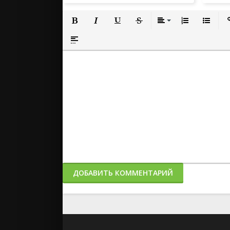
Полужирный
Курсив
Подчеркнутый
Зачеркнутый
Выравнивание
Нумерованный
Маркиро
Вс
Вставка спойлера
ДОБАВИТЬ КОММЕНТАРИЙ