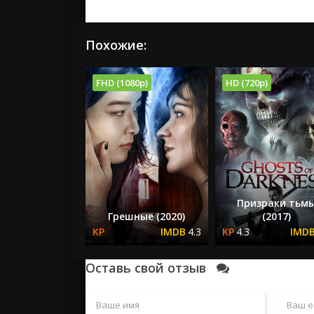
Похожие:
FHD (1080p)
HD (720p)
Призраки тьм
Грешные (2020)
(2017)
4.3
4.3
Оставь свой отзыв