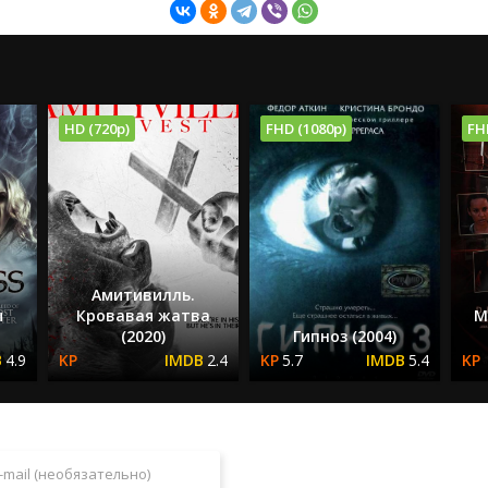
HD (720p)
FHD (1080p)
FH
Амитивилль.
ы
Кровавая жатва
М
(2020)
Гипноз (2004)
4.9
2.4
5.7
5.4