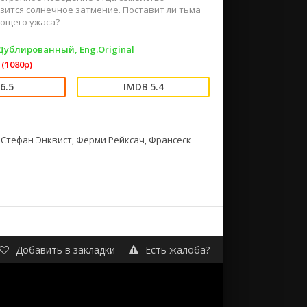
зится солнечное затмение. Поставит ли тьма
ающего ужаса?
 Дублированный, Eng.Original
(1080p)
6.5
5.4
 Стефан Энквист, Ферми Рейксач, Франсеск
Добавить в закладки
Есть жалоба?