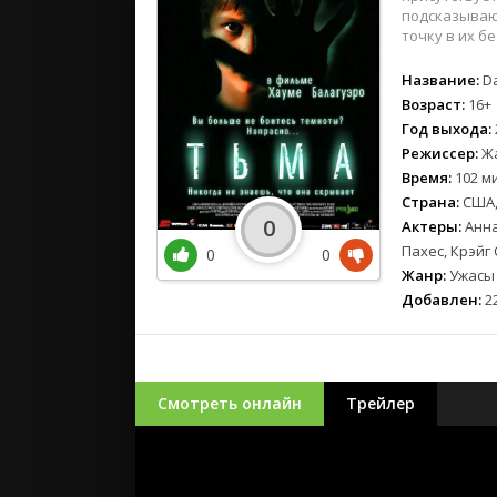
подсказывают
точку в их б
Название:
Da
Возраст:
16+
Год выхода:
Режиссер:
Жа
Время:
102 ми
Страна:
США,
0
Актеры:
Анна
Пахес, Крэйг
0
0
Жанр:
Ужасы
Добавлен:
22
Смотреть онлайн
Трейлер