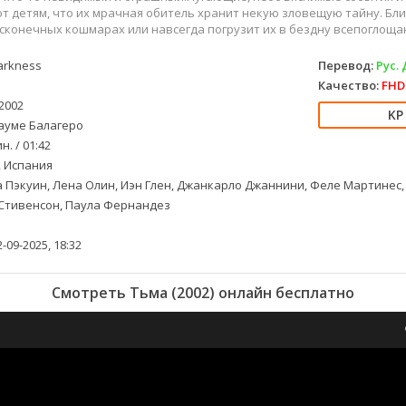
 детям, что их мрачная обитель хранит некую зловещую тайну. Бли
есконечных кошмарах или навсегда погрузит их в бездну всепоглощ
rkness
Перевод:
Рус.
Качество:
FHD 
2002
уме Балагеро
н. / 01:42
 Испания
 Пэкуин, Лена Олин, Иэн Глен, Джанкарло Джаннини, Феле Мартинес,
 Стивенсон, Паула Фернандез
-09-2025, 18:32
Смотреть Тьма (2002) онлайн бесплатно