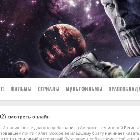
Т!
ФИЛЬМЫ
СЕРИАЛЫ
МУЛЬТФИЛЬМЫ
ПРАВООБЛАД
02)
смотреть онлайн
 Испанию после долгого пребывания в Америке, семья юной Регины
стовавшем почти 40 лет. Вскоре ее младшему брату начинает казатьс
т кто-то невидимый и страшный.Пугающие, необъяснимые события и