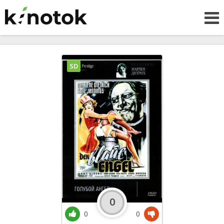
SD
0
0
0