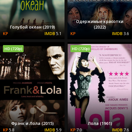
Одержимые красотки
Голубой океан (2019)
(2022)
5.1
3.6
HD (720p)
HD (720p)
Фрэнк и Лола (2015)
Лола (1961)
5.8
5.9
7.0
7.6