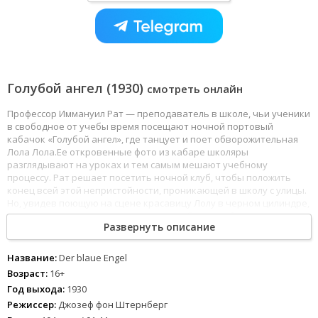
Голубой ангел (1930)
смотреть онлайн
Профессор Иммануил Рат — преподаватель в школе, чьи ученики
в свободное от учебы время посещают ночной портовый
кабачок «Голубой ангел», где танцует и поет обворожительная
Лола Лола.Ее откровенные фото из кабаре школяры
разглядывают на уроках и тем самым мешают учебному
процессу. Рат решает посетить ночной клуб, чтобы положить
конец всей этой непристойности, проникающей в школу с улицы.
Но, увидев поющую на сцене красавицу Лолу в черном цилиндре,
корсете и шелковых чулках, педагог забывает обо всем на свете
Развернуть описание
и влюбляется как мальчишка.
Название:
Der blaue Engel
Возраст:
16+
Год выхода:
1930
Режиссер:
Джозеф фон Штернберг