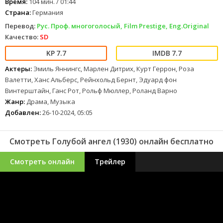
Время:
104 мин. / 01:44
Страна:
Германия
Перевод:
Рус. Проф. многоголосый, Film Prestige, Eng.Original
Качество:
SD
7.7
7.7
Актеры:
Эмиль Яннингс, Марлен Дитрих, Курт Геррон, Роза
Валетти, Ханс Альберс, Рейнхольд Бернт, Эдуард фон
Винтерштайн, Ганс Рот, Рольф Мюллер, Роланд Варно
Жанр:
Драма, Музыка
Добавлен:
26-10-2024, 05:05
Смотреть Голубой ангел (1930) онлайн бесплатно
Смотреть онлайн
Трейлер