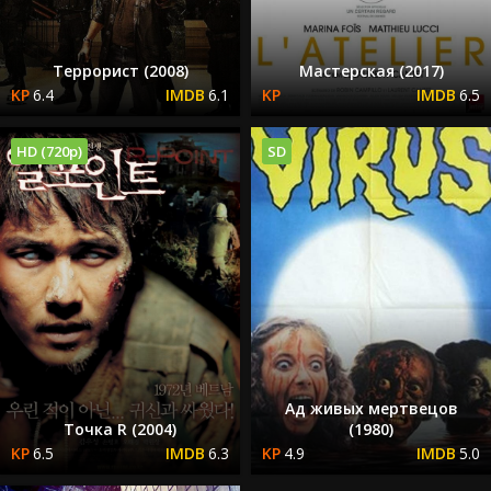
Террорист (2008)
Мастерская (2017)
6.4
6.1
6.5
HD (720p)
SD
Ад живых мертвецов
Точка R (2004)
(1980)
6.5
6.3
4.9
5.0