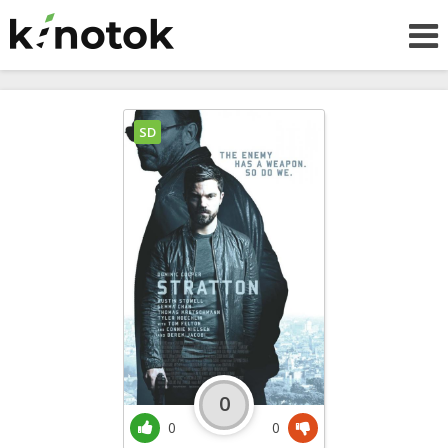
SD
0
0
0