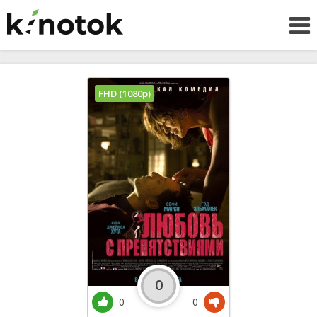
FHD (1080p)
0
0
0