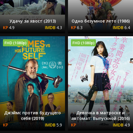
Удачу за хвост (2013)
Одно безумное лето (1986)
4.9
4.3
6.3
6.4
FHD (1080p)
FHD (1080p)
Джэймс против будущего
Девочка в матроске и
себя (2019)
автомат: Выпускной (2016)
5.9
4.9