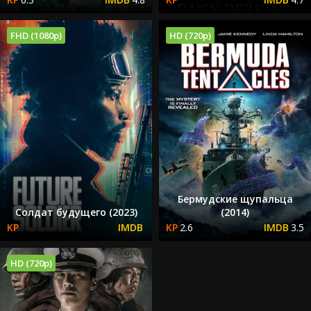
FHD (1080p)
HD (720p)
Бермудские щупальца
Cолдат будущего (2023)
(2014)
2.6
3.5
HD (720p)