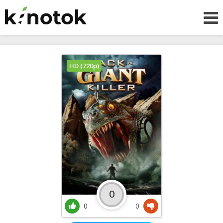
HD (720p)
0
0
0