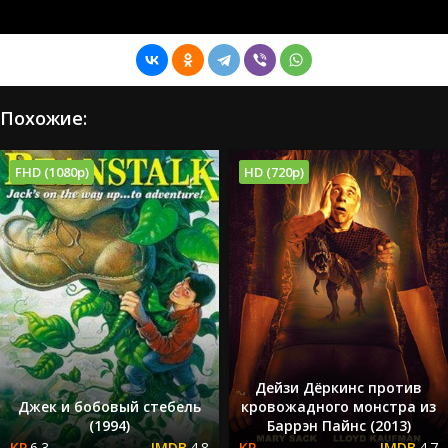
Похожие:
FHD (1080p)
HD (720p)
Дейзи Дёркинс против
Джек и бобовый стебель
кровожадного монстра из
(1994)
Баррэн Пайнс (2013)
6.3
4.8
4.7