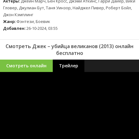
Актеры:
Джейн Марч, Бен Кросс, Джэми Аткинс, Гарри Дайер, Вики
Гловер, Джулиан Бут, Таня Уинзор, Найджел Пивер, Роберт Бойл,
Джон Кэмплинг
Жанр:
Фэнтези, Боевик
Добавлен:
26-10-2024, 03:55
Смотреть Джек – убийца великанов (2013) онлайн
бесплатно
Смотреть онлайн
Трейлер