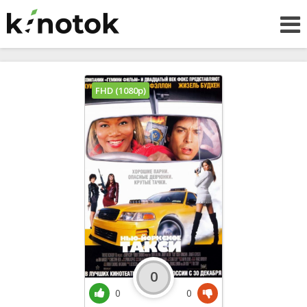
FHD (1080p)
0
0
0