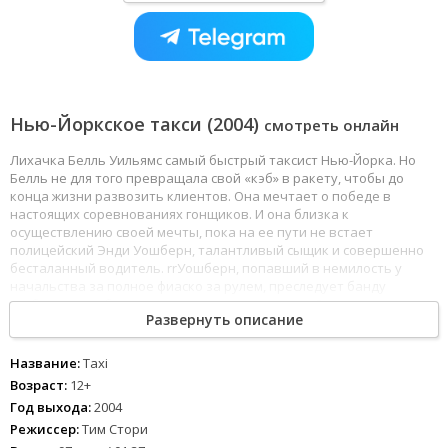
Нью-Йоркское такси (2004)
смотреть онлайн
Лихачка Белль Уильямс самый быстрый таксист Нью-Йорка. Но
Белль не для того превращала свой «кэб» в ракету, чтобы до
конца жизни развозить клиентов. Она мечтает о победе в
настоящих соревнованиях гонщиков. И она близка к
осуществлению своей мечты, пока на ее пути не встает
полицейский Энди Уошберн, талантливый сыщик и совершенно
бесталанный водитель. rrУошберн, попавший в немилость у
начальства за полное фиаско за рулем, преследует банду
грабительниц банков под предводительством Ванессы,
Развернуть описание
холодной, расчетливой красавицы. У Уошберна нет
водительских прав, и он рассчитывает угнаться за Ванессой и ее
сподручными с помощью Белль. Белль получает карт-бланш на
Название:
Taxi
любую скорость и езду без правил. rrТак самая необычная в
Возраст:
12+
истории Нью-Йорка парочка полицейских без машины, и
Год выхода:
2004
одержимая скоростью таксистка начинает игру в кошки-мышки с
Режиссер:
Тим Стори
хитроумными грабителями. И они могут рассчитывать на победу,