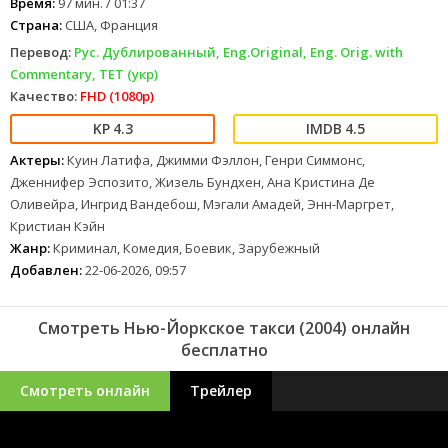
если только не поубивают друг друга раньше, чем обезвредят
Время:
97 мин. / 01:37
преступников.
Страна:
США, Франция
Перевод:
Рус. Дублированный, Eng.Original, Eng. Orig. with
Commentary, ТЕТ (укр)
Качество:
FHD (1080p)
4.3
4.5
Актеры:
Куин Латифа, Джимми Фэллон, Генри Симмонс,
Дженнифер Эспозито, Жизель Бундхен, Ана Кристина Де
Оливейра, Ингрид Вандебош, Мэгали Амадей, Энн-Маргрет,
Кристиан Кэйн
Жанр:
Криминал, Комедия, Боевик, Зарубежный
Добавлен:
22-06-2026, 09:57
Смотреть Нью-Йоркское такси (2004) онлайн
бесплатно
Смотреть онлайн
Трейлер