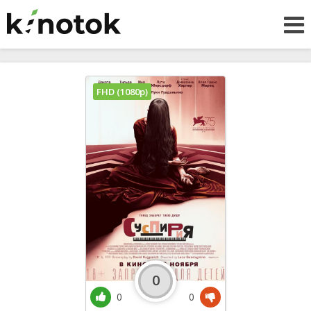
FHD (1080p)
0
0
0