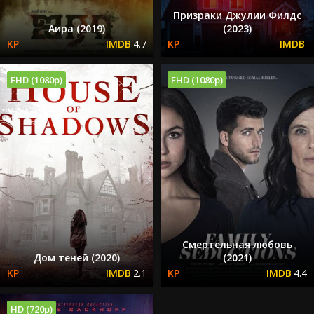
Призраки Джулии Филдс
Аира (2019)
(2023)
4.7
FHD (1080p)
FHD (1080p)
Смертельная любовь
Дом теней (2020)
(2021)
2.1
4.4
HD (720p)