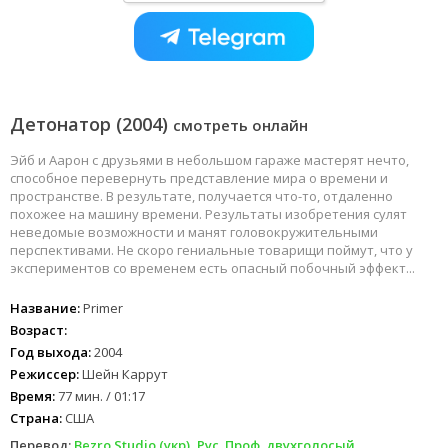
Детонатор (2004)
смотреть онлайн
Эйб и Аарон с друзьями в небольшом гараже мастерят нечто,
способное перевернуть представление мира о времени и
пространстве. В результате, получается что-то, отдаленно
похожее на машину времени. Результаты изобретения сулят
неведомые возможности и манят головокружительными
перспективами. Не скоро гениальные товарищи поймут, что у
экспериментов со временем есть опасный побочный эффект...
Название:
Primer
Возраст:
Год выхода:
2004
Режиссер:
Шейн Каррут
Время:
77 мин. / 01:17
Страна:
США
Перевод:
Bezro Studio (укр), Рус. Проф. двухголосый,