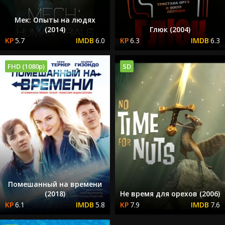
Мек: Опыты на людях
(2014)
Глюк (2004)
5.7
6.0
6.3
6.3
FHD (1080p)
SD
Помешанный на времени
(2018)
Не время для орехов (2006)
6.1
5.8
7.9
7.6