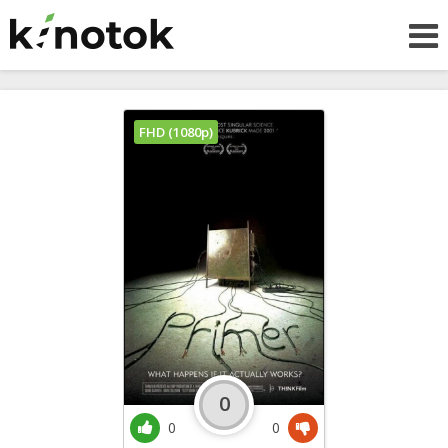
FHD (1080p)
0
0
0