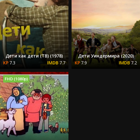
Дети как дети (ТВ) (1978)
Дети Уиндермира (2020)
7.3
7.7
7.9
7.2
FHD (1080p)