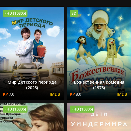
FHD (1080p)
SD
Мир детского периода
Божественная комедия
(2023)
(1973)
7.6
8.0
FHD (1080p)
FHD (1080p)