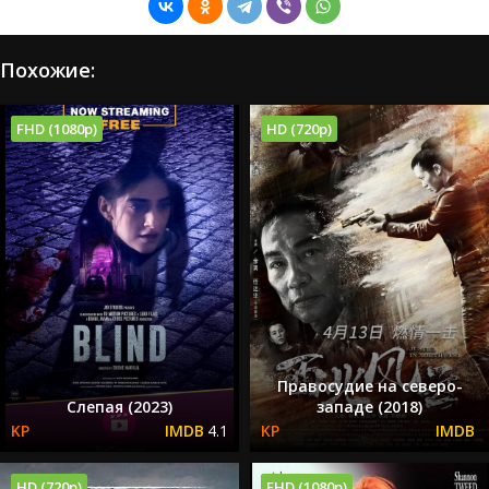
Похожие:
FHD (1080p)
HD (720p)
Правосудие на северо-
Слепая (2023)
западе (2018)
4.1
HD (720p)
FHD (1080p)