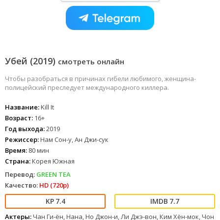
Убей (2019)
смотреть онлайн
Чтобы разобраться в причинах гибели любимого, женщина-
полицейский преследует международного киллера.
Название:
Kill It
Возраст:
16+
Год выхода:
2019
Режиссер:
Нам Сон-у, Ан Джи-сук
Время:
80 мин
Страна:
Корея Южная
Перевод:
GREEN TEA
Качество:
HD (720p)
7.4
7.7
Актеры:
Чан Ги-ён, Нана, Но Джон-и, Ли Джэ-вон, Ким Хён-мок, Чон