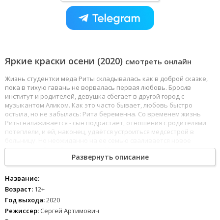
Яркие краски осени (2020)
смотреть онлайн
Жизнь студентки меда Риты складывалась как в доброй сказке,
пока в тихую гавань не ворвалась первая любовь. Бросив
институт и родителей, девушка сбегает в другой город с
музыкантом Аликом. Как это часто бывает, любовь быстро
остыла, но не забылась: Рита беременна. Со временем жизнь
Риты налаживается - сын подрастает, отношения с родителями
потеплели, и ей, наконец, удаётся устроиться медсестрой в
больницу. Но неожиданно на ее семью сваливается новое
испытание. Отца Риты Федора Николаевича увольняет с работы
Развернуть описание
новый начальник Борис. Отец начинает выпивать, и мир в семье
рушится. Вскоре Борис попадает в аварию и оказывается в
больнице, где работает Рита. Между ними возникает симпатия,
Название:
обещающая нечто большее, но Рита и не подозревает, что
Возраст:
12+
перед ней виновник всех бед ее семьи…
Год выхода:
2020
Режиссер:
Сергей Артимович