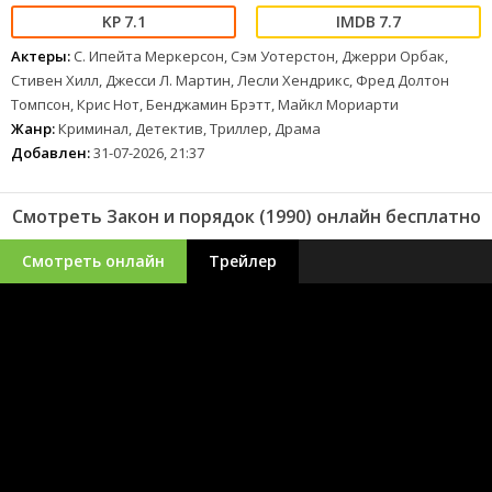
7.1
7.7
Актеры:
С. Ипейта Меркерсон, Сэм Уотерстон, Джерри Орбак,
Стивен Хилл, Джесси Л. Мартин, Лесли Хендрикс, Фред Долтон
Томпсон, Крис Нот, Бенджамин Брэтт, Майкл Мориарти
Жанр:
Криминал, Детектив, Триллер, Драма
Добавлен:
31-07-2026, 21:37
Смотреть Закон и порядок (1990) онлайн бесплатно
Смотреть онлайн
Трейлер