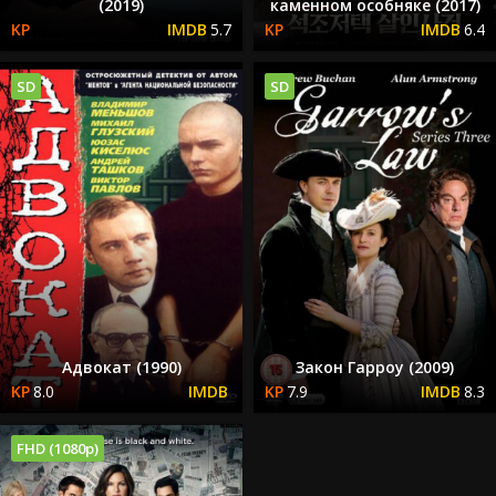
(2019)
каменном особняке (2017)
5.7
6.4
SD
SD
Адвокат (1990)
Закон Гарроу (2009)
8.0
7.9
8.3
FHD (1080p)