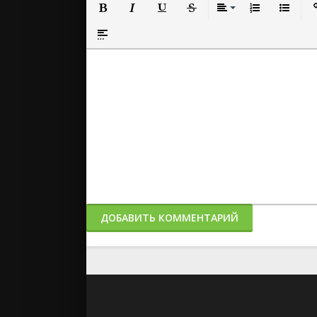
Полужирный
Курсив
Подчеркнутый
Зачеркнутый
Выравнивание
Нумерованный
Маркиро
Вс
Вставка спойлера
ДОБАВИТЬ КОММЕНТАРИЙ