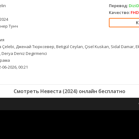
lin
Перевод:
Dizi
Качество:
FHD 
2024
нер Тунч
ия
a Çelebi, Дженай Тюрксевер, Betigül Ceylan, Çisel Kuskan, Sidal Damar,
 Derya Deniz Degirmenci
рама
-06-2026, 00:21
Смотреть Невеста (2024) онлайн бесплатно