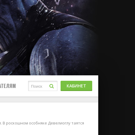
АТЕЛЯМ
КАБИНЕТ
. В роскошном особняке Девелиоглу таятся