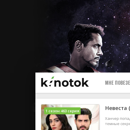
МНЕ ПОВЕЗЕ
Невеста 
1 сезон 463 серия
Ханчер попад
темные секр