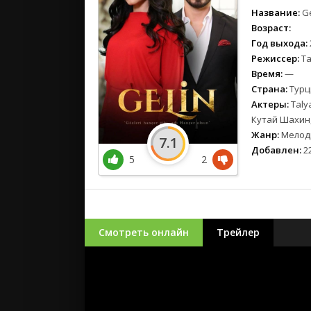
Название:
Ge
Возраст:
Год выхода:
Режиссер:
Та
Время:
—
Страна:
Турц
Актеры:
Taly
Кутай Шахин,
Жанр:
Мелод
7.1
Добавлен:
22
5
2
Смотреть онлайн
Трейлер