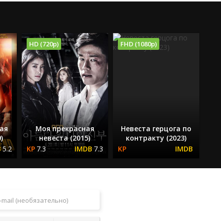
HD (720p)
FHD (1080p)
ая
Моя прекрасная
Невеста герцога по
)
невеста (2015)
контракту (2023)
5.2
7.3
7.3