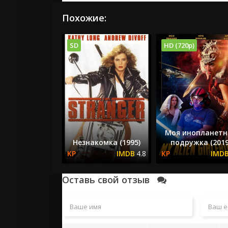
Похожие:
SD
HD (720p)
Моя инопланетн
Незнакомка (1995)
подружка (2019
4.8
Оставь свой отзыв