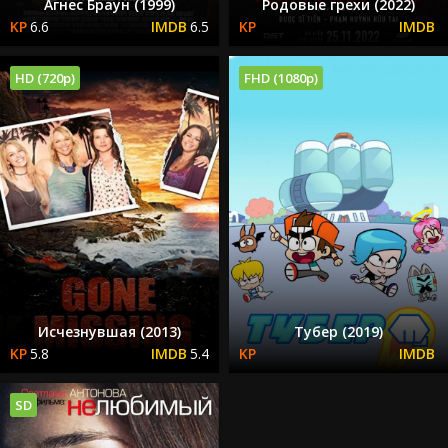
Агнес Браун (1999)
Родовые грехи (2022)
6.6
6.5
HD (720p)
FHD (1080p)
Исчезнувшая (2013)
Тубер (2019)
5.8
5.4
SD