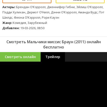
Актеры:
Брендан О’Кэрролл, Дженнифер Гибни, Эйлиш О’Кэрролл,
Пэдди Хулихан, Дермот О’Нилл, Дэнни О’Кэрролл, Аманда Вудс, Пэт
Шилдс, Фиона О’Кэрролл, Рори Кауэн
Жанр:
Комедия, Зарубежный
Добавлен:
19-03-2026, 08:50
Смотреть Мальчики миссис Браун (2011) онлайн
бесплатно
Смотреть онлайн
Трейлер