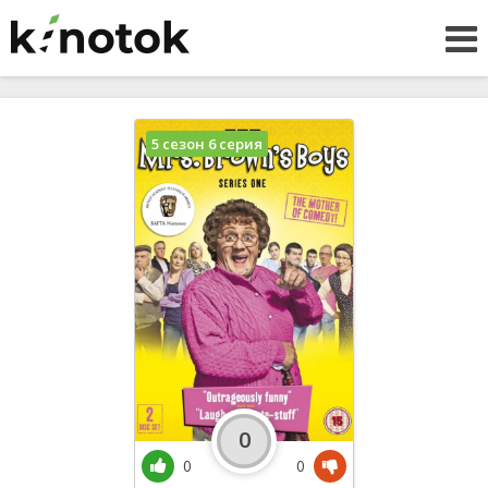
5 сезон 6 серия
0
0
0