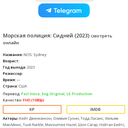
Морская полиция: Сидней (2023)
смотреть
онлайн
Название:
NCIS: Sydney
Возраст:
Год выхода:
2023
Режиссер:
Время:
—
Страна:
США
Перевод:
Pazl Voice, Eng.Original, LE-Production
Качество:
FHD (1080p)
Актеры:
Кейт Дженкинсон, Оливия Суонн, Тодд Ласанс, Уильям
МакАйннс, Tuuli Narkle, Mavournee Hazel, Шон Сагар, Нэйтан Бейтс,