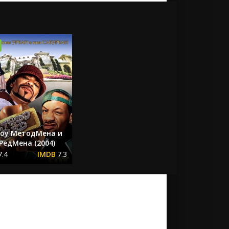
оу МетодМена и
РедМена (2004)
7.4
7.3