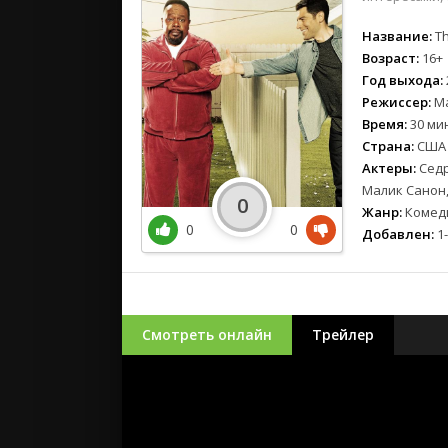
Название:
Th
Возраст:
16+
Год выхода:
Режиссер:
Ма
Время:
30 ми
Страна:
США
Актеры:
Седр
Малик Санон
0
Жанр:
Комед
0
0
Добавлен:
1-
Смотреть онлайн
Трейлер