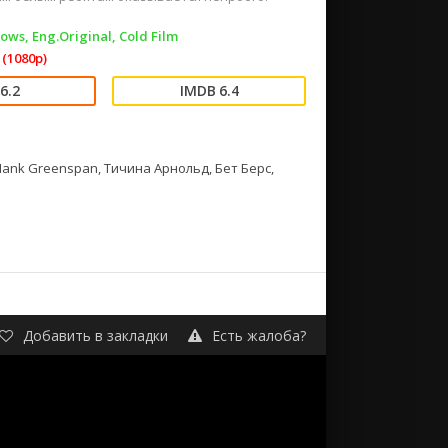
ws, Eng.Original, Cold Film
(1080p)
6.2
6.4
ank Greenspan, Тичина Арнольд, Бет Берс,
Добавить в закладки
Есть жалоба?