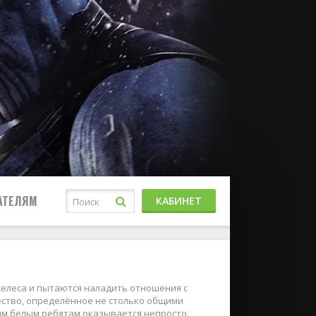
АТЕЛЯМ
КАБИНЕТ
желеса и пытаются наладить отношения с
ество, определённое не столько общими
ым белым ребятам оказывается непросто.