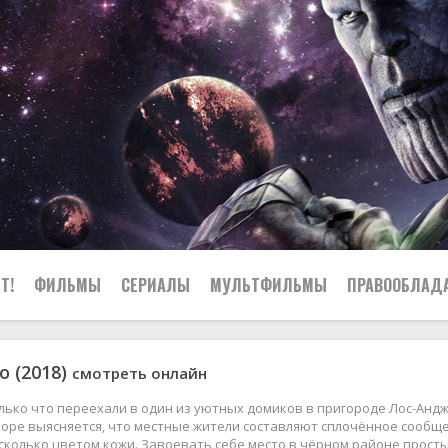
Т!
ФИЛЬМЫ
СЕРИАЛЫ
МУЛЬТФИЛЬМЫ
ПРАВООБЛАД
о (2018)
смотреть онлайн
ько что переехали в один из уютных домиков в пригороде Лос-Анд
коре выясняется, что местные жители составляют сплочённое сообщ
сколько цветом кожи. Завоевать себе место в чёрном районе прост