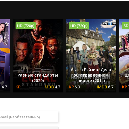
HD (720p)
HD (720p)
SD
Агата Рэйзин: Дело
я
Равные стандарты
об отравленном
Ш
)
(2020)
пироге (2014)
4.7
4.7
6.3
6.7