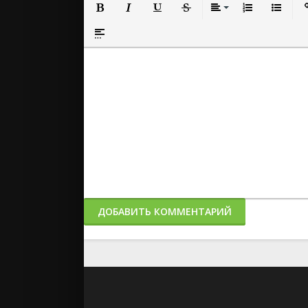
Полужирный
Курсив
Подчеркнутый
Зачеркнутый
Выравнивание
Нумерованный
Маркиро
Вс
Вставка спойлера
ДОБАВИТЬ КОММЕНТАРИЙ