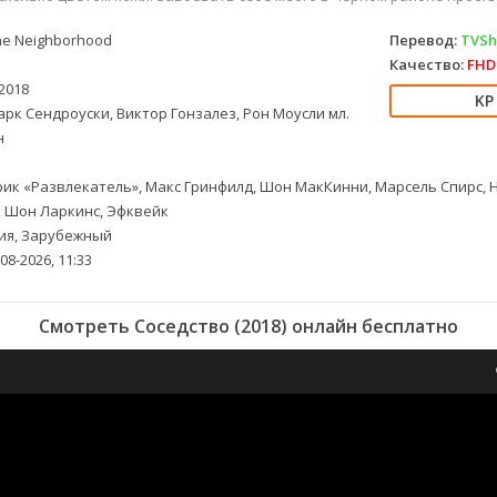
e Neighborhood
Перевод:
TVSho
Качество:
FHD 
2018
рк Сендроуски, Виктор Гонзалез, Рон Моусли мл.
н
ик «Развлекатель», Макс Гринфилд, Шон МакКинни, Марсель Спирс, H
, Шон Ларкинс, Эфквейк
ия, Зарубежный
08-2026, 11:33
Смотреть Соседство (2018) онлайн бесплатно