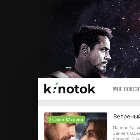
МНЕ ПОВЕЗЕ
Ветреный
2 сезон 87 серия
Парень Халил
Зейнеп. Одна
богачей. Он 