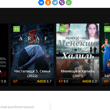
TS
SD
SD
а
Чистилище 5. Семья
Менекше и Халиль
(2022)
(2007)
Зап
5.9
6.7
8.0
6.3