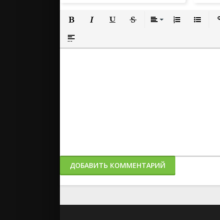
Полужирный
Курсив
Подчеркнутый
Зачеркнутый
Выравнивание
Нумерованный
Маркиро
Вс
Вставка спойлера
ДОБАВИТЬ КОММЕНТАРИЙ