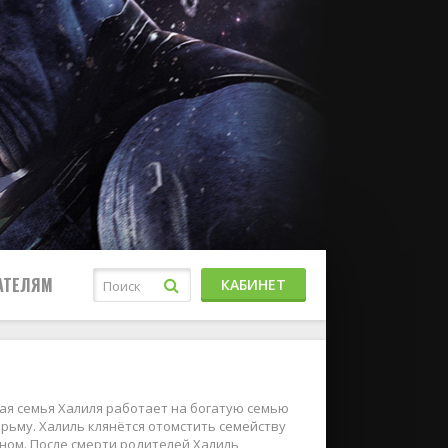
АТЕЛЯМ
КАБИНЕТ
ая семья Халиля работает на богатую семью
рьму. Халиль клянётся отомстить семейству
еном. После смерти родителей Халиль