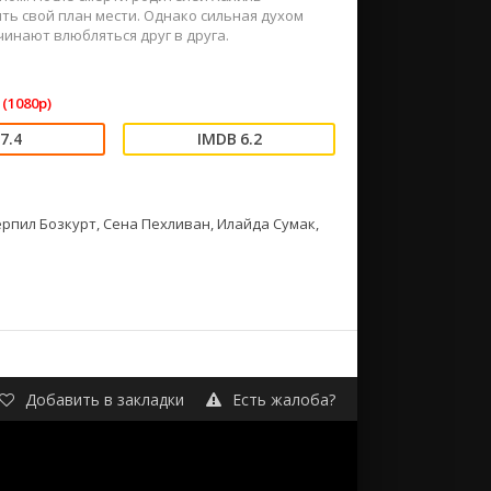
ть свой план мести. Однако сильная духом
чинают влюбляться друг в друга.
(1080p)
7.4
6.2
рпил Бозкурт, Сена Пехливан, Илайда Сумак,
Добавить в закладки
Есть жалоба?