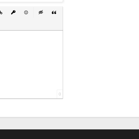
 список
ванный список
тавить ссылку
Вставить защищенную ссылку
Вставить смайлик
Вставка скрытого текста
Вставка цитаты
0