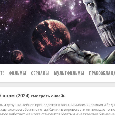
Т!
ФИЛЬМЫ
СЕРИАЛЫ
МУЛЬТФИЛЬМЫ
ПРАВООБЛАД
 холм (2024)
смотреть онлайн
ь и девушка Зейнеп принадлежат к разным мирам. Скромная и бедн
жды хозяева обвиняют отца Халиля в воровстве, и он попадает в тю
много работает и в итоге становится богатым и уважаемым бизнесм