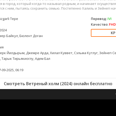
 в город, который когда-то называл родным, и начинает осуществля
ся с ним, пытаясь сохранить семью. Постепенно Халиль и Зейнеп на
zgarli Tepe
Перевод:
IVI
Качество:
FHD 
2024
ер Байкул, Бюлент Доган
ия
ерк Йилдырым, Джемре Арда, Хилал Куввет, Сэльма Кутлуг, Зейнеп Се
 Тарык Тирьякиоглу, Адем Бал
-09-2025, 06:19
Смотреть Ветреный холм (2024) онлайн бесплатно