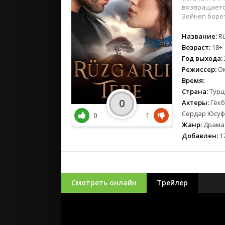
возвращается
Зейнеп борет
Название:
Rü
Возраст:
18+
Год выхода:
Режиссер:
Ом
Время:
Страна:
Турц
0
Актеры:
Гёкб
Сердар Юсуф,
0
1
Жанр:
Драма
Добавлен:
17
Смотреть онлайн
Трейлер