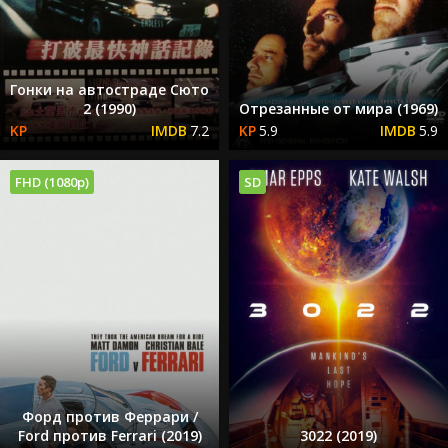
Гонки на автостраде Сюто
2 (1990)
Отрезанные от мира (1969)
7.2
5.9
5.9
FHD (1080p)
SD
Форд против Феррари /
Ford против Ferrari (2019)
3022 (2019)