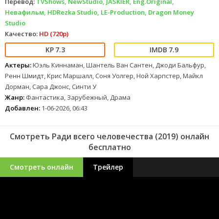
Перевод:
TVShows, NewStudio, JASKIER, Eng.Original,
Невафильм, HDRezka Studio, LE-Production, Dragon Money
Studio
Качество:
HD (720p)
7.3
7.9
Актеры:
Юэль Киннаман, Шантель Ван Сантен, Джоди Бальфур,
Ренн Шмидт, Крис Маршалл, Соня Уолгер, Ной Харпстер, Майкл
Дорман, Сара Джонс, Синти У
Жанр:
Фантастика, Зарубежный, Драма
Добавлен:
1-06-2026, 06:43
Смотреть Ради всего человечества (2019) онлайн
бесплатно
Смотреть онлайн
Трейлер