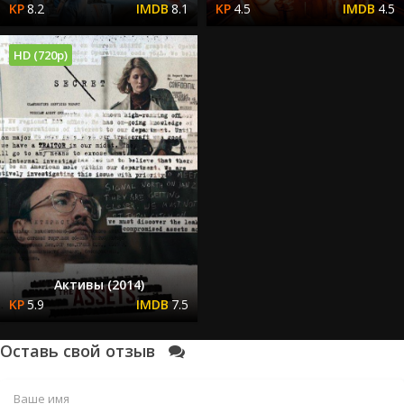
8.2
8.1
4.5
4.5
HD (720p)
Активы (2014)
5.9
7.5
Оставь свой отзыв