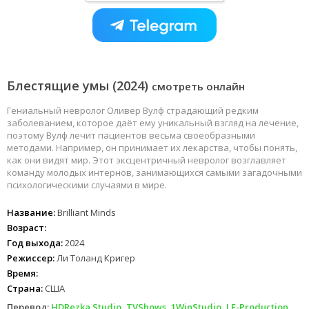
Блестящие умы (2024)
смотреть онлайн
Гениальный невролог Оливер Вулф страдающий редким
заболеванием, которое даёт ему уникальный взгляд на лечение,
поэтому Вулф лечит пациентов весьма своеобразными
методами. Например, он принимает их лекарства, чтобы понять,
как они видят мир. Этот эксцентричный невролог возглавляет
команду молодых интернов, занимающихся самыми загадочными
психологическими случаями в мире.
Название:
Brilliant Minds
Возраст:
Год выхода:
2024
Режиссер:
Ли Толанд Кригер
Время:
Страна:
США
Перевод:
HDRezka Studio, TVShows, 1WinStudio, LE-Production,