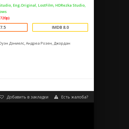
udio, Eng.Original, LostFilm, HDRezka Studio,
hows
720p)
7.5
8.0
 Оуэн Дэниелс, Андреа Розен, Джордан
Добавить в закладки
Есть жалоба?