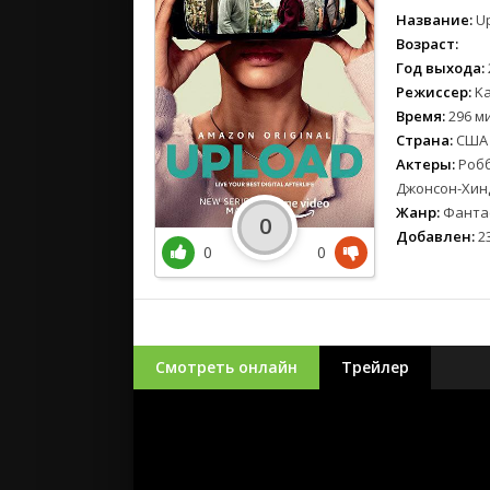
Название:
Up
Возраст:
Год выхода:
Режиссер:
Ka
Время:
296 ми
Страна:
США
Актеры:
Робб
Джонсон-Хинд
Жанр:
Фантас
0
Добавлен:
23
0
0
Смотреть онлайн
Трейлер