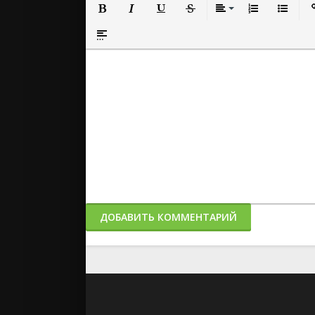
Полужирный
Курсив
Подчеркнутый
Зачеркнутый
Выравнивание
Нумерованный
Маркиро
Вс
Вставка спойлера
ДОБАВИТЬ КОММЕНТАРИЙ