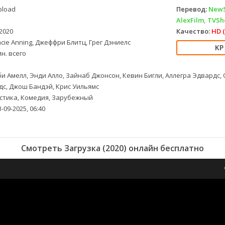
load
Перевод:
NewSt
AlexFilm, TVS
2020
Качество:
HD (
cie Anning, Джеффри Блитц, Грег Дэниелс
н. всего
и Амелл, Энди Алло, Зайнаб Джонсон, Кевин Бигли, Аллегра Эдвардс,
с, Джош Бандэй, Крис Уильямс
тика, Комедия, Зарубежный
-09-2025, 06:40
Смотреть Загрузка (2020) онлайн бесплатно