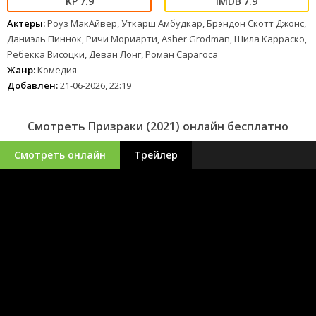
7.9
7.9
Актеры:
Роуз МакАйвер, Уткарш Амбудкар, Брэндон Скотт Джонс,
Даниэль Пиннок, Ричи Мориарти, Asher Grodman, Шила Карраско,
Ребекка Висоцки, Деван Лонг, Роман Сарагоса
Жанр:
Комедия
Добавлен:
21-06-2026, 22:19
Смотреть Призраки (2021) онлайн бесплатно
Смотреть онлайн
Трейлер