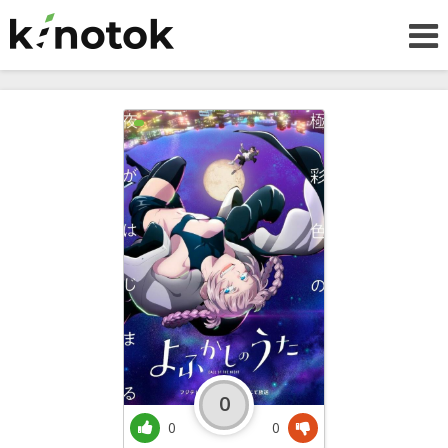
0
0
0