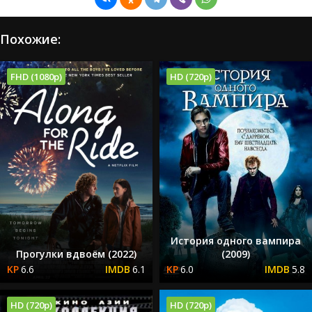
Похожие:
FHD (1080p)
HD (720p)
История одного вампира
Прогулки вдвоём (2022)
(2009)
6.6
6.1
6.0
5.8
HD (720p)
HD (720p)