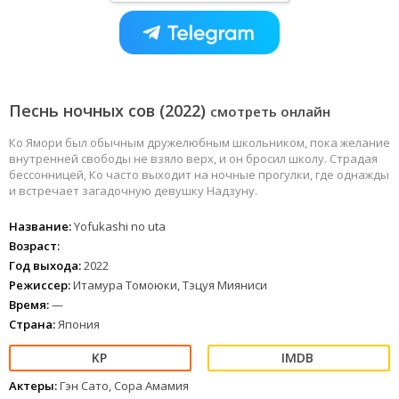
Песнь ночных сов (2022)
смотреть онлайн
Ко Ямори был обычным дружелюбным школьником, пока желание
внутренней свободы не взяло верх, и он бросил школу. Страдая
бессонницей, Ко часто выходит на ночные прогулки, где однажды
и встречает загадочную девушку Надзуну.
Название:
Yofukashi no uta
Возраст:
Год выхода:
2022
Режиссер:
Итамура Томоюки, Тэцуя Мияниси
Время:
—
Страна:
Япония
Актеры:
Гэн Сато, Сора Амамия