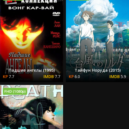
Падшие ангелы (1995)
Тайфун Норуда (2015)
7.7
7.7
6.0
5.9
FHD (1080p)