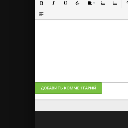
Полужирный
Курсив
Подчеркнутый
Зачеркнутый
Выравнивание
Нумерованный
Маркиро
Вс
Вставка спойлера
ДОБАВИТЬ КОММЕНТАРИЙ