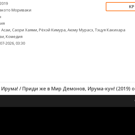
2019
кото Мориваки
н
ия
 Асаи, Саори Хаями, Рёхэй Кимура, Аюму Мурасэ, Тэцуя Какихара
и, Комедия
07-2026, 03:30
 Ирума! / Приди же в Мир Демонов, Ирума-кун! (2019) 