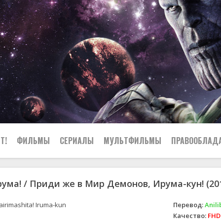
Т!
ФИЛЬМЫ
СЕРИАЛЫ
МУЛЬТФИЛЬМЫ
ПРАВООБЛАД
рума! / Приди же в Мир Демонов, Ирума-кун! (20
irimashita! Iruma-kun
Перевод:
Anili
Качество:
FHD 