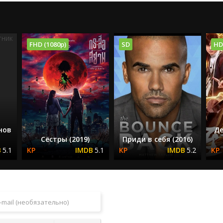
FHD (1080p)
SD
HD
нов
Де
Сёстры (2019)
Приди в себя (2016)
5.1
5.1
5.2