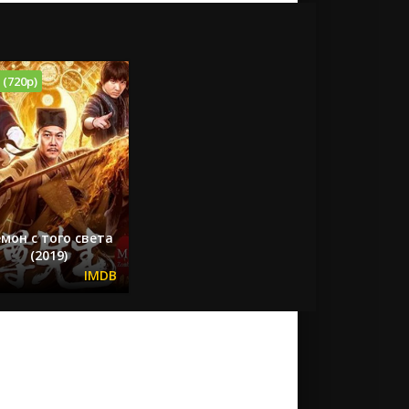
 (720p)
мон с того света
(2019)