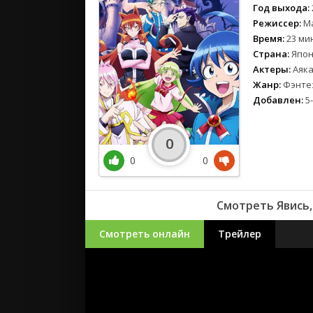
Год выхода:
Режиссер:
Ма
Время:
23 ми
Страна:
Япон
Актеры:
Аяка
Жанр:
Фэнтез
Добавлен:
5-
0
0
0
Смотреть Явись,
Смотреть онлайн
Трейлер