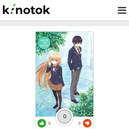
0
0
0