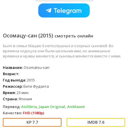
Осомацу-сан (2015)
смотреть онлайн
Было в семье Мацаю 6 непослушных и озорных сыновей. Во
времена олдскула они были школьниками, но анимешные
времена и нравы меняются, и сыновья меняются вместе с ними.
Название:
Osomatsu-san
Возраст:
Год выхода:
2015
Режиссер:
Ёити Фудзита
Время:
23 мин
Страна:
Япония
Перевод:
Anilibria, Japan Original, AniMaunt
Качество:
FHD (1080p)
7.7
7.6