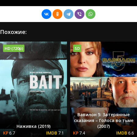
Похожие:
HD (720p)
SD
Вавилон 5: Затерянные
сказания – Голоса во тьме
Наживка (2019)
(2007)
6.7
7.1
7.4
6.6