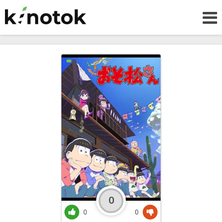
0
0
0