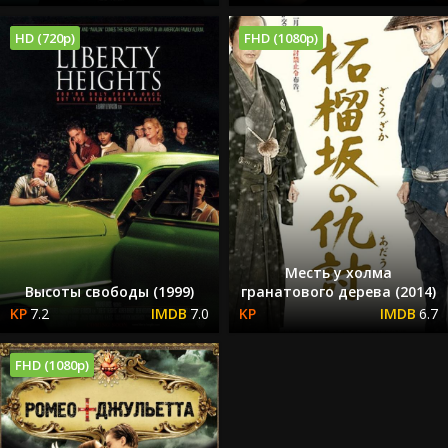
HD (720p)
FHD (1080p)
Месть у холма
Высоты свободы (1999)
гранатового дерева (2014)
7.2
7.0
6.7
FHD (1080p)