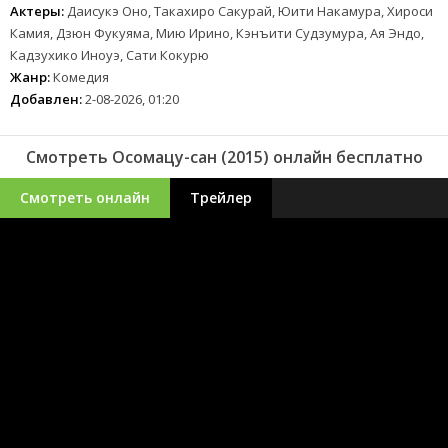
Актеры:
Даисукэ Оно, Такахиро Сакурай, Юити Накамура, Хироси
Камия, Дзюн Фукуяма, Мию Ирино, Кэнъити Судзумура, Ая Эндо,
Кадзухико Иноуэ, Сати Кокурю
Жанр:
Комедия
Добавлен:
2-08-2026, 01:20
Смотреть Осомацу-сан (2015) онлайн бесплатно
Смотреть онлайн
Трейлер