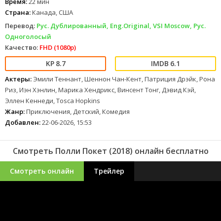
Время:
22 мин
Страна:
Канада, США
Перевод:
Рус. Дублированный, Eng.Original, VSI Moscow, Рус.
Одноголосый
Качество:
FHD (1080p)
8.7
6.1
Актеры:
Эмили Теннант, Шеннон Чан-Кент, Патриция Дрэйк, Рона
Риз, Иэн Хэнлин, Марика Хендрикс, Винсент Тонг, Дэвид Кэй,
Эллен Кеннеди, Tosca Hopkins
Жанр:
Приключения, Детский, Комедия
Добавлен:
22-06-2026, 15:53
Смотреть Полли Покет (2018) онлайн бесплатно
Смотреть онлайн
Трейлер