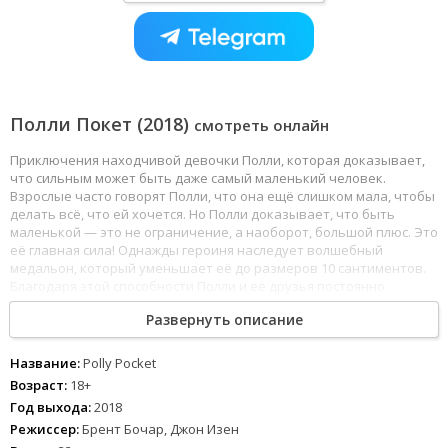
Полли Покет (2018)
смотреть онлайн
Приключения находчивой девочки Полли, которая доказывает,
что сильным может быть даже самый маленький человек.
Взрослые часто говорят Полли, что она ещё слишком мала, чтобы
делать всё, что ей хочется. Но Полли доказывает, что быть
маленькой — это не ограничение, а наоборот, большой плюс. Это
её главная сила! Однажды героиня наследует волшебный
медальон, который уменьшает её до размеров 10 сантиментов.
Благодаря этой способности Полли и её друзья постоянно
попадают в классные приключения и решают проблемы
Развернуть описание
необычным способом.
Название:
Polly Pocket
Возраст:
18+
Год выхода:
2018
Режиссер:
Брент Бочар, Джон Изен