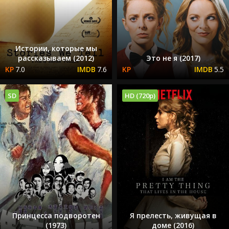
Истории, которые мы
рассказываем (2012)
Это не я (2017)
7.0
7.6
5.5
SD
HD (720p)
Принцесса подворотен
Я прелесть, живущая в
(1973)
доме (2016)