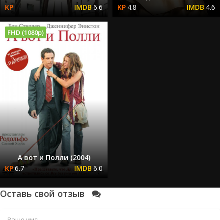
6.6
4.8
4.6
FHD (1080p)
А вот и Полли (2004)
6.7
6.0
Оставь свой отзыв