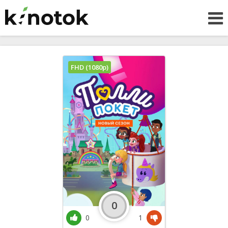
FHD (1080p)
0
0
1