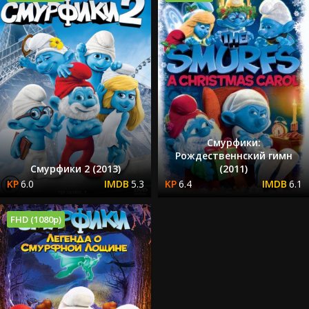
Смурфики:
Рождественнский гимн
Смурфики 2 (2013)
(2011)
6.0
5.3
6.4
6.1
FHD (1080p)