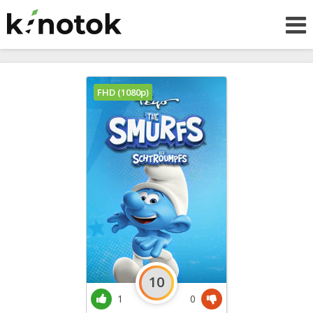
FHD (1080p)
10
1
0