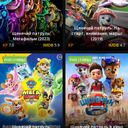
Щенячий патруль: На
Щенячий патруль:
старт, внимание, марш!
Мегафильм (2023)
(2019)
7.0
5.9
4.7
FHD (1080p)
FHD (1080p)
Щенячий патруль:
Щенячий патруль в кино