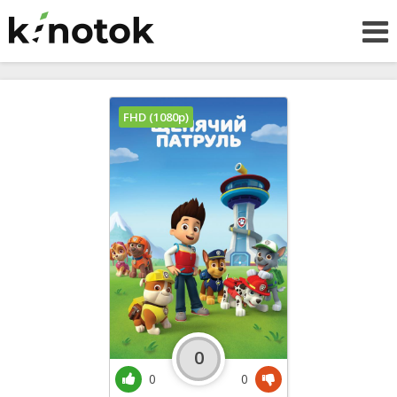
FHD (1080p)
0
0
0