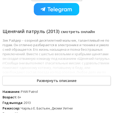
Щенячий патруль (2013)
смотреть онлайн
Зик Райдер – озорной десятилетний мальчик, талантливый не по
годам. Он отлично разбирается в электронике и технике и умело
с ней обращается. Его жизнь насыщена и полна бесстрашных
приключений. Вместе с шестью веселыми и храбрыми щенятами
он создал отважную команду под названием «Щенячий патруль».
rrСообща они выполняют спасательные миссии: с удовольствием
помогают одинокому котенку, попавшему в беду, или
освобождают состав поезда из-под оползня. Любое дело им по
плечу. Каждый из щенков команды обладает особым характером
Развернуть описание
и уникальными способностями. Зик и его четвероногие товарищи
делают немало благих дел и являются по-настоящему смелыми
спасателями.
Название:
PAW Patrol
Возраст:
6+
Год выхода:
2013
Режиссер:
Чарльз Е. Бастьен, Джэми Уитни