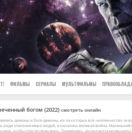
Т!
ФИЛЬМЫ
СЕРИАЛЫ
МУЛЬТФИЛЬМЫ
ПРАВООБЛАД
меченный богом (2022)
смотреть онлайн
ились демоны и боги-демоны, из-за которых всё человечество оказа
 ради спасения мира людей, и началась великая война. Маленький
ыцаря, чтобы спасти свою мать. Тренируясь, он пытается возвысить