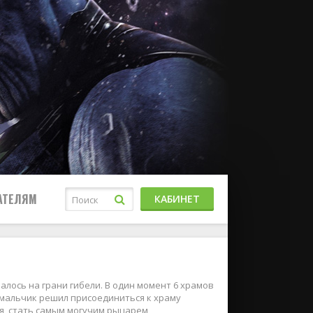
АТЕЛЯМ
КАБИНЕТ
лось на грани гибели. В один момент 6 храмов
 мальчик решил присоединиться к храму
ся, стать самым могучим рыцарем