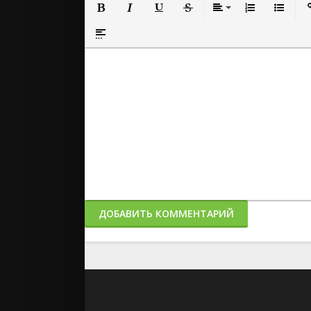
Полужирный
Курсив
Подчеркнутый
Зачеркнутый
Выравнивание
Нумерованный
Маркиро
Вс
Вставка спойлера
ДОБАВИТЬ КОММЕНТАРИЙ