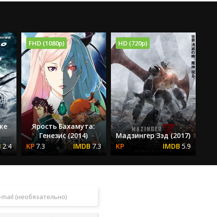
FHD (1080p)
HD (720p)
же
Ярость Бахамута:
Генезис (2014)
Мадзингер Зэд (2017)
2.4
7.3
7.3
5.9