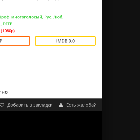
 Проф. многоголосый, Рус. Люб.
, DEEP
(1080p)
9.0
тно
Добавить в закладки
Есть жалоба?