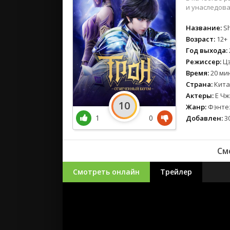
и унаследова
Название:
Sh
Возраст:
12+
Год выхода:
Режиссер:
Цз
Время:
20 ми
Страна:
Кита
Актеры:
Е Чж
10
Жанр:
Фэнтез
1
0
Добавлен:
30
См
Смотреть онлайн
Трейлер