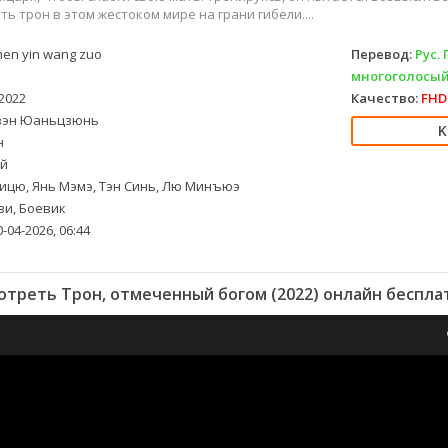
ть трон в этом жестоком мире на грани гибели....
en yin wang zuo
Перевод:
Рус.
многоголосый
2022
Качество:
FHD 
эн Юаньцзюнь
н
й
ицю, Янь Мэмэ, Тэн Синь, Лю Минъюэ
и, Боевик
-04-2026, 06:44
отреть Трон, отмеченный богом (2022) онлайн беспла