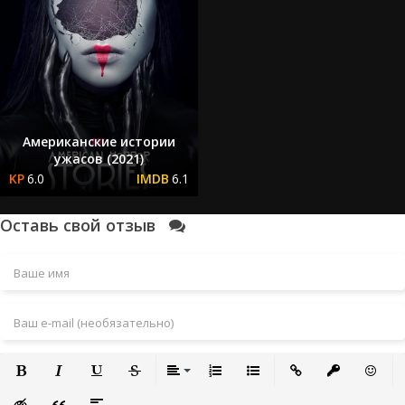
Американские истории
ужасов (2021)
6.0
6.1
Оставь свой отзыв
Полужирный
Курсив
Подчеркнутый
Зачеркнутый
Выравнивание
Нумерованный список
Маркированный список
Вставить ссылку
Вставить за
Встави