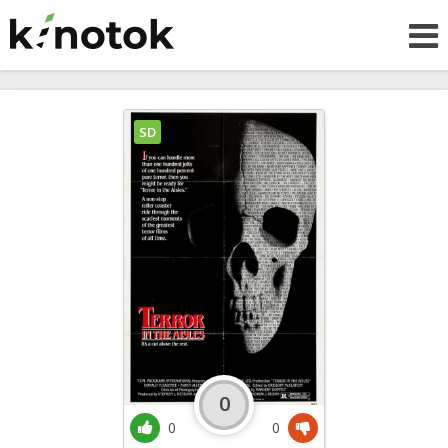
SD
0
0
0