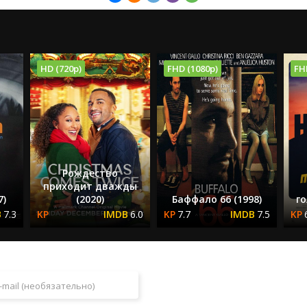
HD (720p)
FHD (1080p)
FH
Рождество
приходит дважды
7)
(2020)
Баффало 66 (1998)
го
7.3
6.0
7.7
7.5