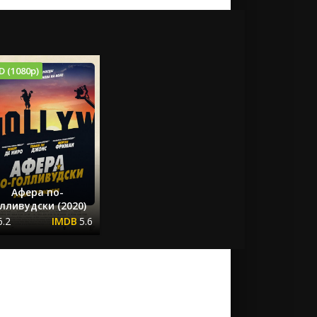
D (1080p)
Афера по-
лливудски (2020)
6.2
5.6