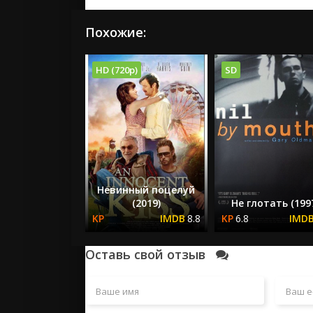
Похожие:
HD (720p)
SD
Невинный поцелуй
(2019)
Не глотать (199
8.8
6.8
Оставь свой отзыв