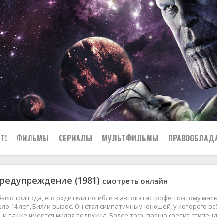
Т!
ФИЛЬМЫ
СЕРИАЛЫ
МУЛЬТФИЛЬМЫ
ПРАВООБЛАД
редупреждение (1981)
смотреть онлайн
было три года, его родители погибли в автокатастрофе, поэтому маль
ло 14 лет, Билли вырос. Он стал симпатичным юношей, у которого в
, и также имеется милая подружка. Более того, парню светит стипен