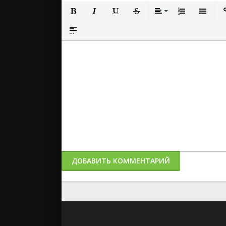
Полужирный
Курсив
Подчеркнутый
Зачеркнутый
Выравнивание
Нумерованный
Маркиро
Вс
Вставка спойлера
ДОБАВИТЬ КОММЕНТАРИЙ