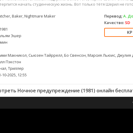
 терпится начать студенческую жизнь. Вот только тётя Шерил не гот
tcher, Baker, Nightmare Maker
Перевод:
А. Д
Качество:
SD
1981
льям Эшер
 мин
ми Макникол, Сьюзен Тайррелл, Бо Свенсон, Марсия Льюис, Джулия Д
илл Пэкстон
ал, Триллер
-10-2025, 12:55
отреть Ночное предупреждение (1981) онлайн беспла