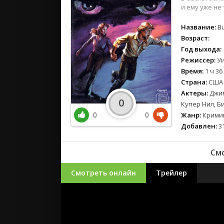
и ему уже не
Название:
Bu
Возраст:
Год выхода:
Режиссер:
Уи
Время:
1 ч 36
Страна:
США
Актеры:
Джим
0
Купер Нил, Б
0
0
Жанр:
Кримин
Добавлен:
31
См
Смотреть онлайн
Трейлер