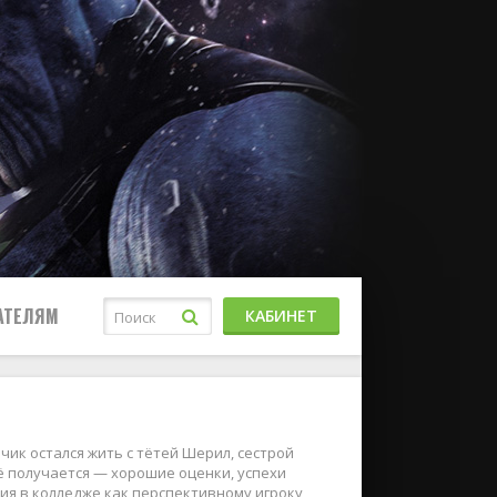
АТЕЛЯМ
КАБИНЕТ
чик остался жить с тётей Шерил, сестрой
сё получается — хорошие оценки, успехи
дия в колледже как перспективному игроку,