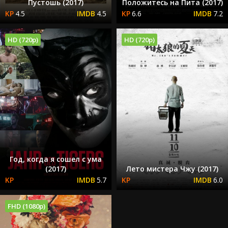
Пустошь (2017)
Положитесь на Пита (2017)
4.5
4.5
6.6
7.2
HD (720p)
HD (720p)
Год, когда я сошел с ума
(2017)
Лето мистера Чжу (2017)
5.7
6.0
FHD (1080p)