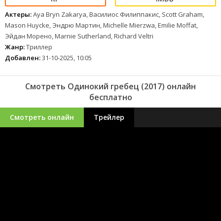
Актеры:
Aya Bryn Zakarya, Василиос Филиппакис, Scott Graham,
Mason Huycke, Эндрю Мартин, Michelle Mierzwa, Emilie Moffat,
Эйдан Морено, Marnie Sutherland, Richard Veltri
Жанр:
Триллер
Добавлен:
31-10-2025, 10:05
Смотреть Одинокий гребец (2017) онлайн
бесплатно
Смотреть онлайн
Трейлер