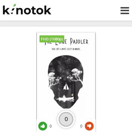
FHD (1080p)
0
0
0