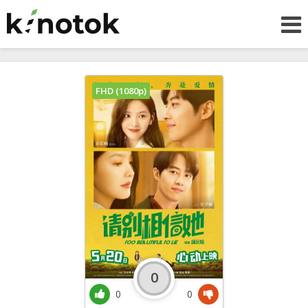
FHD (1080p)
0
0
0