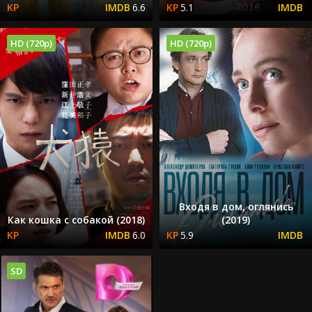
6.6
5.1
HD (720p)
HD (720p)
Входя в дом, оглянись
Как кошка с собакой (2018)
(2019)
6.0
5.9
SD