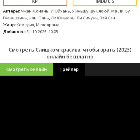
6.5
Актеры:
Чжан Жонань, У Юйхань, У Яньшу, Ду Сяоюй, Ма Ли, Бу
Гуаньцзинь, Чан Юань, Ли Юньюнь, Ли Личунь, Вэй Сян
Жанр:
Комедия, Мелодрама
Добавлен:
31-10-2025, 10:05
Смотреть Слишком красива, чтобы врать (2023)
онлайн бесплатно
Смотреть онлайн
Трейлер