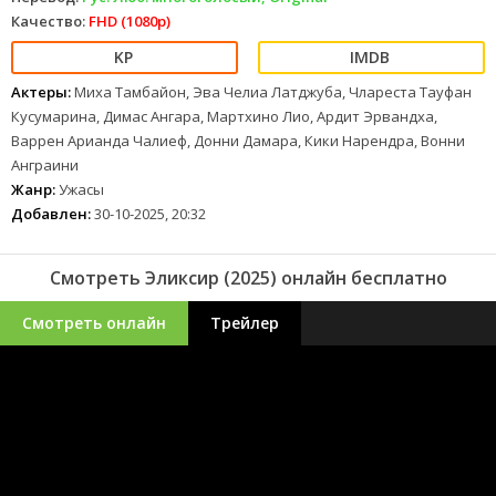
Качество:
FHD (1080p)
Актеры:
Миха Тамбайон, Эва Челиа Латджуба, Члареста Тауфан
Кусумарина, Димас Ангара, Мартхино Лио, Ардит Эрвандха,
Варрен Арианда Чалиеф, Донни Дамара, Кики Нарендра, Вонни
Анграини
Жанр:
Ужасы
Добавлен:
30-10-2025, 20:32
Смотреть Эликсир (2025) онлайн бесплатно
Смотреть онлайн
Трейлер