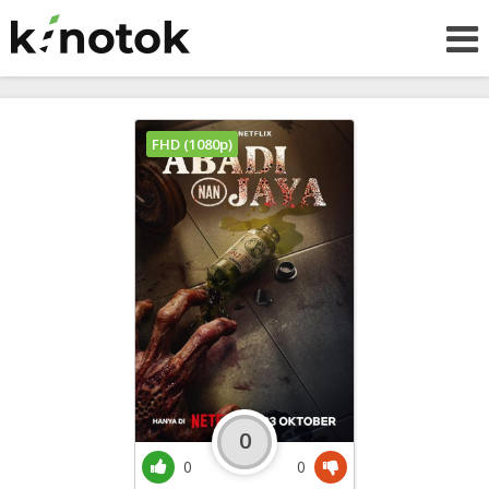
FHD (1080p)
0
0
0