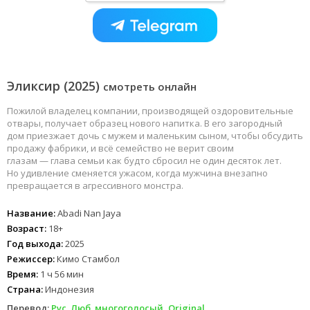
Эликсир (2025)
смотреть онлайн
Пожилой владелец компании, производящей оздоровительные
отвары, получает образец нового напитка. В его загородный
дом приезжает дочь с мужем и маленьким сыном, чтобы обсудить
продажу фабрики, и всё семейство не верит своим
глазам — глава семьи как будто сбросил не один десяток лет.
Но удивление сменяется ужасом, когда мужчина внезапно
превращается в агрессивного монстра.
Название:
Abadi Nan Jaya
Возраст:
18+
Год выхода:
2025
Режиссер:
Кимо Стамбол
Время:
1 ч 56 мин
Страна:
Индонезия
Перевод:
Рус. Люб. многоголосый, Original