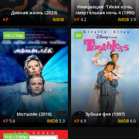
Инициация: Тихая ночь,
Дивная жизнь (2023)
смертельная ночь 4 (1990)
4.2
3.9
HD (720p)
SD
Мотылёк (2016)
Зубная фея (1997)
5.6
5.3
6.9
6.0
FHD (1080p)