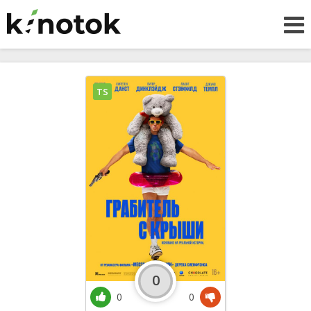
TS
0
0
0