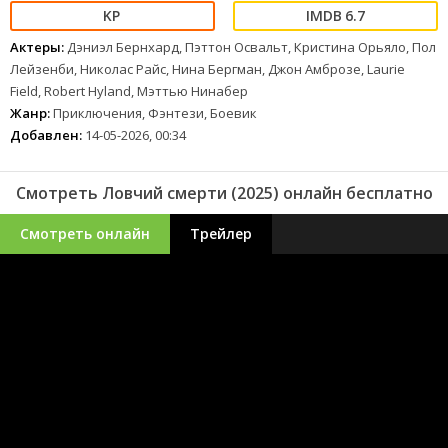
6.7
Актеры:
Дэниэл Бернхард, Пэттон Освальт, Кристина Орьяло, Пол
Лейзенби, Николас Райс, Нина Бергман, Джон Амброзе, Laurie
Field, Robert Hyland, Мэттью Нинабер
Жанр:
Приключения, Фэнтези, Боевик
Добавлен:
14-05-2026, 00:34
Смотреть Ловчий смерти (2025) онлайн бесплатно
Смотреть онлайн
Трейлер