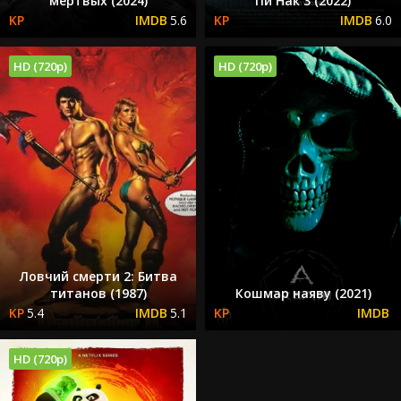
мертвых (2024)
Пи Нак 3 (2022)
5.6
6.0
HD (720p)
HD (720p)
Ловчий смерти 2: Битва
титанов (1987)
Кошмар наяву (2021)
5.4
5.1
HD (720p)