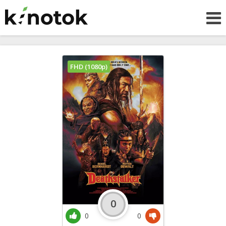
FHD (1080p)
0
0
0