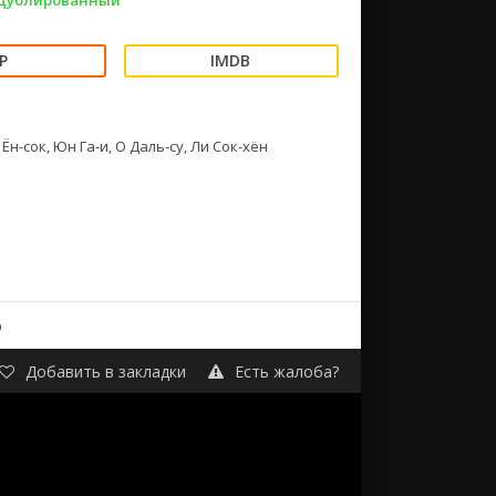
 Дублированный
Ён-сок, Юн Га-и, О Даль-су, Ли Сок-хён
о
Добавить в закладки
Есть жалоба?