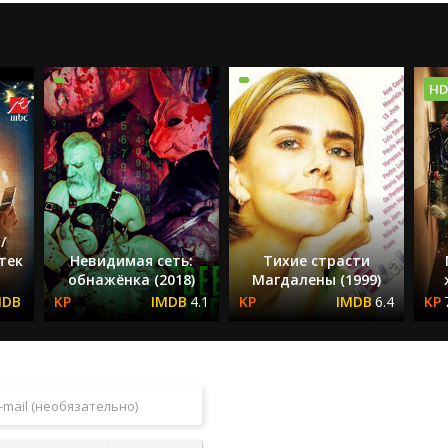
HD
/
тек
Невидимая сеть:
Тихие страсти
обнажёнка (2018)
Магдалены (1999)
4.1
6.4