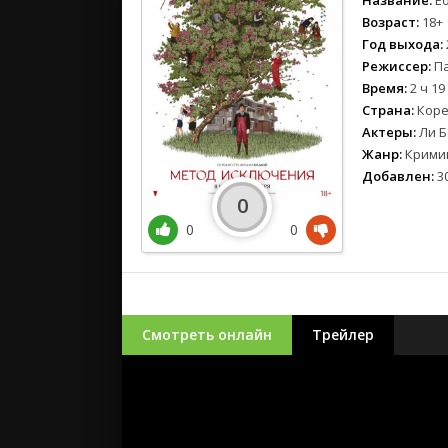
Название:
Eo
Возраст:
18+
Год выхода:
Режиссер:
Па
Время:
2 ч 19
Страна:
Коре
Актеры:
Ли Б
Жанр:
Кримин
Добавлен:
30
0
0
0
Смотреть онлайн
Трейлер