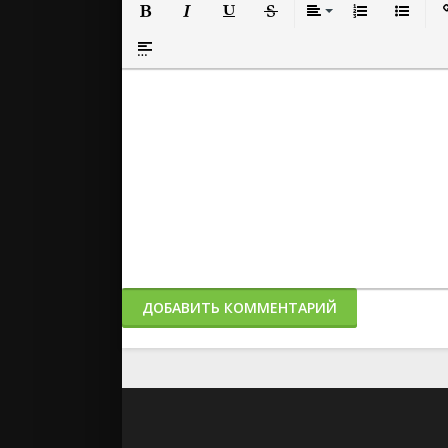
Полужирный
Курсив
Подчеркнутый
Зачеркнутый
Выравнивание
Нумерованный
Маркиро
Вс
Вставка спойлера
ДОБАВИТЬ КОММЕНТАРИЙ