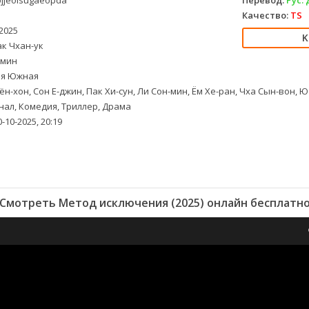
jjeolsugaeopda
Перевод:
Рус.
Качество:
TS
2025
к Чхан-ук
 мин
я Южная
ён-хон, Сон Е-джин, Пак Хи-сун, Ли Сон-мин, Ём Хе-ран, Чха Сын-вон, Ю 
ал, Комедия, Триллер, Драма
-10-2025, 20:19
Смотреть Метод исключения (2025) онлайн бесплатн